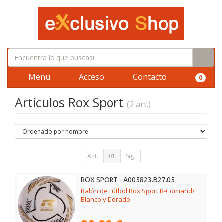
Menú
Acceso
Contacto
0
Artículos Rox Sport
(2 art.)
Ant.
01
Sig.
ROX SPORT - A005823.B27.05
Balón de Fútbol Rox Sport R-Comand/
Blanco y Dorado