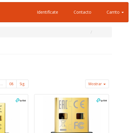
Identifícate
Contacto
Carrito
...
08
Sig.
Mostrar