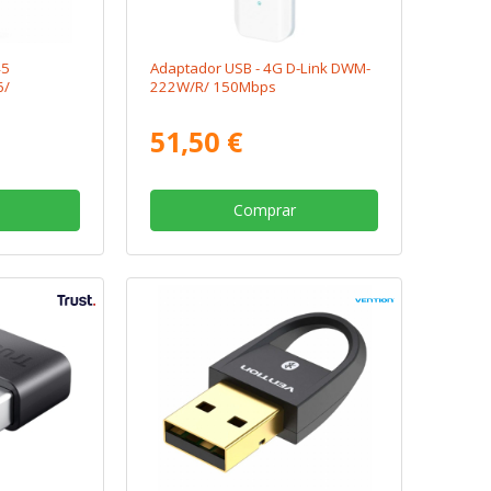
45
Adaptador USB - 4G D-Link DWM-
6/
222W/R/ 150Mbps
51,50 €
Comprar