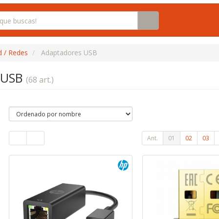
d / Redes
Adaptadores USB
 USB
(68 art.)
Ant.
01
02
03