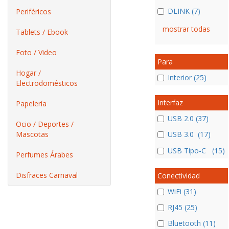
DLINK (7)
Periféricos
mostrar todas
Tablets / Ebook
Foto / Video
Para
Hogar /
Interior (25)
Electrodomésticos
Interfaz
Papelería
USB 2.0 (37)
Ocio / Deportes /
Mascotas
USB 3.0 (17)
USB Tipo-C (15)
Perfumes Árabes
Disfraces Carnaval
Conectividad
WiFi (31)
RJ45 (25)
Bluetooth (11)