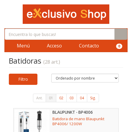
Menú
Acceso
Contacto
0
Batidoras
(28 art.)
Filtro
Ant.
01
02
03
04
Sig.
BLAUPUNKT - BP4006
Batidora de mano Blaupunkt
BP4006/ 1200W