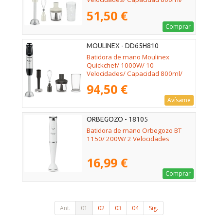
Incluye Varillas, Picadora y Vaso
51,50 €
Medidor
Comprar
MOULINEX - DD65H810
Batidora de mano Moulinex
Quickchef/ 1000W/ 10
Velocidades/ Capacidad 800ml/
Incluye Varillas, Picadora, Pasapuré
94,50 €
y Vaso Medidor
Avísame
ORBEGOZO - 18105
Batidora de mano Orbegozo BT
1150/ 200W/ 2 Velocidades
16,99 €
Comprar
Ant.
01
02
03
04
Sig.