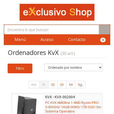
Menú
Acceso
Contacto
0
Ordenadores KvX
(30 art.)
Filtro
Ant.
01
02
03
04
Sig.
KVX - KVX-002004
PC KVX AMDline 1 AMD Ryzen PRO
5-8500G/ 16GB DDR5/ 1TB SSD/ Sin
Sistema Operativo