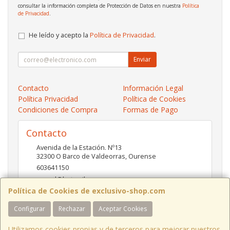
consultar la información completa de Protección de Datos en nuestra
Política
de Privacidad
.
He leído y acepto la
Política de Privacidad
.
Enviar
Contacto
Información Legal
Política Privacidad
Política de Cookies
Condiciones de Compra
Formas de Pago
Contacto
Avenida de la Estación. Nº13
32300
O Barco de Valdeorras
,
Ourense
603641150
pc-red@hotmail.es
Política de Cookies de exclusivo-shop.com
Configurar
Rechazar
Aceptar Cookies
Horario
10:00- 13:30 / 17:00- 20:30
Utilizamos cookies propias y de terceros para mejorar nuestros