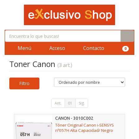
Menú
Acceso
Contacto
0
Toner Canon
(3 art.)
Filtro
Ant.
01
Sig.
CANON - 3010C002
Tóner Original Canon i-SENSYS
nº057H Alta Capacidad/ Negro