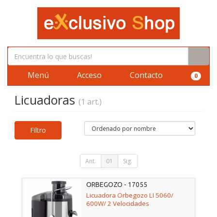
Menú
Acceso
Contacto
0
Licuadoras
(1 art.)
Filtro
Ant.
01
Sig.
ORBEGOZO - 17055
Licuadora Orbegozo LI 5060/
600W/ 2 Velocidades