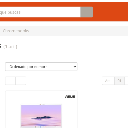
Chromebooks
s
(1 art.)
Ant.
01