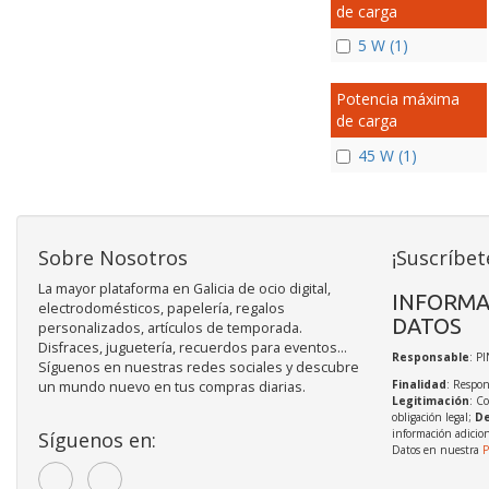
de carga
5 W (1)
Potencia máxima
de carga
45 W (1)
Sobre Nosotros
¡Suscríbet
La mayor plataforma en Galicia de ocio digital,
INFORMA
electrodomésticos, papelería, regalos
DATOS
personalizados, artículos de temporada.
Disfraces, juguetería, recuerdos para eventos...
Responsable
: P
Síguenos en nuestras redes sociales y descubre
Finalidad
: Respon
un mundo nuevo en tus compras diarias.
Legitimación
: C
obligación legal;
De
información adicio
Síguenos en:
Datos en nuestra
P