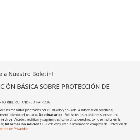
e a Nuestro Boletín!
CIÓN BÁSICA SOBRE PROTECCIÓN DE
INTO RIBEIRO, ANDREIA PATRICIA
der las consultas planteadas por el usuario y enviarle la información solicitada;
onsentimiento del usuario;
Destinatarios
: Solo se realizan cesiones si existe una
rechos
: Acceder, rectificar y suprimir, así como otros derechos, como se indica en la
nal;
Información Adicional
: Puede consultar la información completa de Protección de
olítica de Privacidad
.