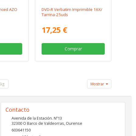
nced AZO
DVD-R Verbatim Imprimible 16X/
Tarrina-25uds
17,25 €
Comprar
Sig.
Mostrar
Contacto
Avenida de la Estación. Nº13
32300
O Barco de Valdeorras
,
Ourense
603641150