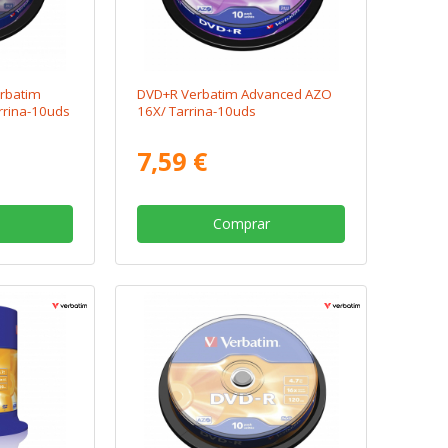
rbatim
DVD+R Verbatim Advanced AZO
rrina-10uds
16X/ Tarrina-10uds
7,59 €
Comprar