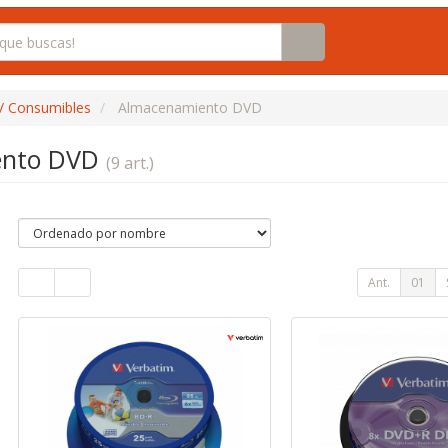
/ Consumibles
Almacenamiento DVD
ento DVD
(9 art.)
Ant.
01