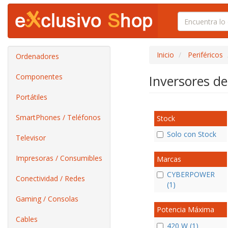
Inicio
Periféricos
Ordenadores
Componentes
Inversores d
Portátiles
SmartPhones / Teléfonos
Stock
Solo con Stock
Televisor
Impresoras / Consumibles
Marcas
CYBERPOWER
Conectividad / Redes
(1)
Gaming / Consolas
Potencia Máxima
Cables
420 W (1)