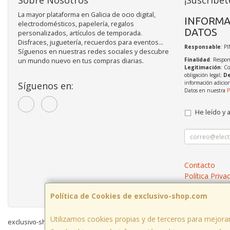
Sobre Nosotros
¡Suscríbet
La mayor plataforma en Galicia de ocio digital,
INFORMA
electrodomésticos, papelería, regalos
DATOS
personalizados, artículos de temporada.
Disfraces, juguetería, recuerdos para eventos...
Responsable
: P
Síguenos en nuestras redes sociales y descubre
Finalidad
: Respon
un mundo nuevo en tus compras diarias.
Legitimación
: C
obligación legal;
De
información adicio
Síguenos en:
Datos en nuestra
P
He leído y 
Contacto
Política Priva
Condiciones 
Política de Cookies de exclusivo-shop.com
Utilizamos cookies propias y de terceros para mejorar
exclusivo-shop.com © 2026