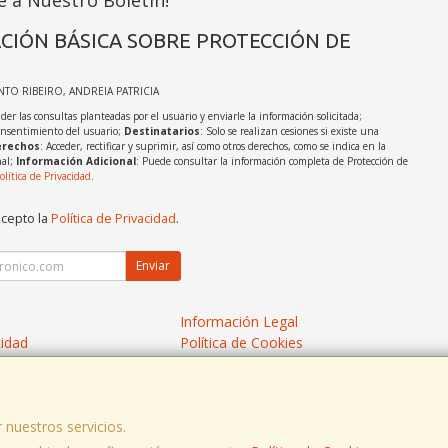
e a Nuestro Boletín!
CIÓN BÁSICA SOBRE PROTECCIÓN DE
INTO RIBEIRO, ANDREIA PATRICIA
der las consultas planteadas por el usuario y enviarle la información solicitada;
onsentimiento del usuario;
Destinatarios
: Solo se realizan cesiones si existe una
rechos
: Acceder, rectificar y suprimir, así como otros derechos, como se indica en la
nal;
Información Adicional
: Puede consultar la información completa de Protección de
olítica de Privacidad
.
acepto la
Política de Privacidad
.
Enviar
Información Legal
cidad
Política de Cookies
de Compra
Formas de Pago
 nuestros servicios.