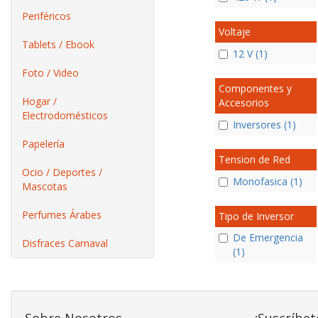
Periféricos
Voltaje
Tablets / Ebook
12 V (1)
Foto / Video
Componentes y
Hogar /
Accesorios
Electrodomésticos
Inversores (1)
Papelería
Tension de Red
Ocio / Deportes /
Monofasica (1)
Mascotas
Perfumes Árabes
Tipo de Inversor
De Emergencia
Disfraces Carnaval
(1)