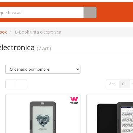
book
E-Book tinta electronica
electronica
(7 art.)
Ant.
01