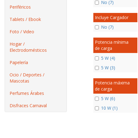
No (7)
Periféricos
Incluye Cargador
Tablets / Ebook
No (7)
Foto / Video
Potencia mínima
Hogar /
de carga
Electrodomésticos
5 W (4)
Papelería
5 W (3)
Ocio / Deportes /
Mascotas
Potencia máxima
de carga
Perfumes Árabes
5 W (6)
Disfraces Carnaval
10 W (1)