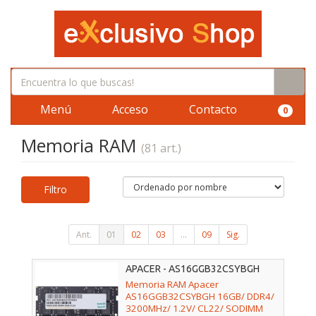
Menú
Acceso
Contacto
0
Memoria RAM
(81 art.)
Filtro
Ant.
01
02
03
...
09
Sig.
APACER - AS16GGB32CSYBGH
Memoria RAM Apacer
AS16GGB32CSYBGH 16GB/ DDR4/
3200MHz/ 1.2V/ CL22/ SODIMM