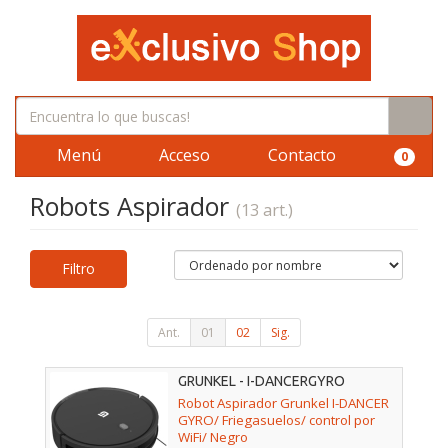
Menú
Acceso
Contacto
0
Robots Aspirador
(13 art.)
Filtro
Ant.
01
02
Sig.
GRUNKEL - I-DANCERGYRO
Robot Aspirador Grunkel I-DANCER
GYRO/ Friegasuelos/ control por
WiFi/ Negro