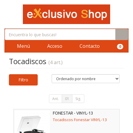
Menú
Acceso
Contacto
0
Tocadiscos
(4 art.)
Filtro
Ant.
01
Sig.
FONESTAR - VINYL-13
Tocadiscos Fonestar VINYL-13