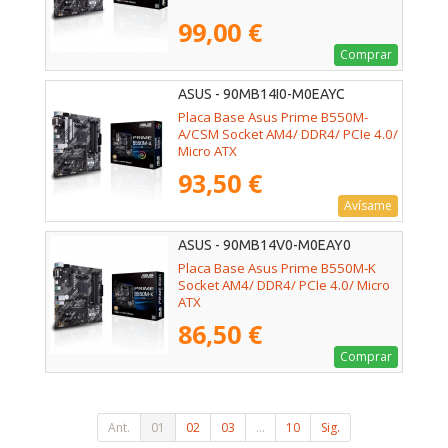
99,00 €
Comprar
ASUS - 90MB14I0-M0EAYC
Placa Base Asus Prime B550M-
A/CSM Socket AM4/ DDR4/ PCIe 4.0/
Micro ATX
93,50 €
Avísame
ASUS - 90MB14V0-M0EAY0
Placa Base Asus Prime B550M-K
Socket AM4/ DDR4/ PCIe 4.0/ Micro
ATX
86,50 €
Comprar
Ant.
01
02
03
...
10
Sig.