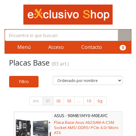
Menú
Acceso
Contacto
0
Placas Base
(83 art.)
Filtro
Ant.
01
02
03
...
10
Sig.
ASUS - 90MB1MY0-M0EAYC
Placa Base Asus A620AM-A-CSM
Socket AM5/ DDR5/ PCIe 4.0/ Micro
ATX