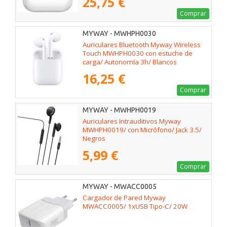
25,75 €
Comprar
MYWAY - MWHPH0030
Auriculares Bluetooth Myway Wireless
Touch MWHPH0030 con estuche de
carga/ Autonomía 3h/ Blancos
16,25 €
Comprar
MYWAY - MWHPH0019
Auriculares Intrauditivos Myway
MWHPH0019/ con Micrófono/ Jack 3.5/
Negros
5,99 €
Comprar
MYWAY - MWACC0005
Cargador de Pared Myway
MWACC0005/ 1xUSB Tipo-C/ 20W