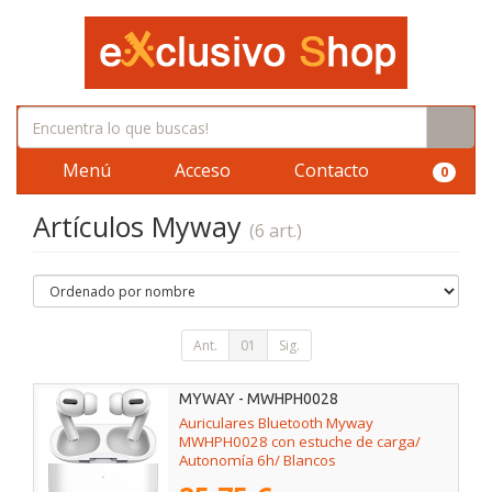
Menú
Acceso
Contacto
0
Artículos Myway
(6 art.)
Ant.
01
Sig.
MYWAY - MWHPH0028
Auriculares Bluetooth Myway
MWHPH0028 con estuche de carga/
Autonomía 6h/ Blancos