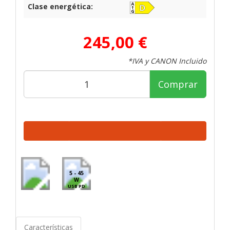
Clase energética:
245,00 €
*IVA y CANON Incluido
Comprar
5 - 45
W
USB PD
Características