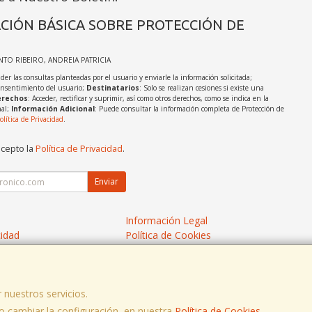
CIÓN BÁSICA SOBRE PROTECCIÓN DE
INTO RIBEIRO, ANDREIA PATRICIA
der las consultas planteadas por el usuario y enviarle la información solicitada;
onsentimiento del usuario;
Destinatarios
: Solo se realizan cesiones si existe una
rechos
: Acceder, rectificar y suprimir, así como otros derechos, como se indica en la
nal;
Información Adicional
: Puede consultar la información completa de Protección de
olítica de Privacidad
.
acepto la
Política de Privacidad
.
Enviar
Información Legal
cidad
Política de Cookies
de Compra
Formas de Pago
 nuestros servicios.
 cambiar la configuración, en nuestra
, , , , España. - C.I.F.: X3676506W - Tfno:
Política de Cookies
.