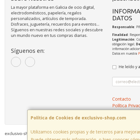
La mayor plataforma en Galicia de ocio digital,
INFORMA
electrodomésticos, papelería, regalos
DATOS
personalizados, artículos de temporada.
Disfraces, juguetería, recuerdos para eventos...
Responsable
: P
Síguenos en nuestras redes sociales y descubre
Finalidad
: Respon
un mundo nuevo en tus compras diarias.
Legitimación
: C
obligación legal;
De
información adicio
Síguenos en:
Datos en nuestra
P
He leído y 
Contacto
Política Priva
Condiciones 
Política de Cookies de exclusivo-shop.com
Utilizamos cookies propias y de terceros para mejorar
exclusivo-shop.com © 2026
Puede obtener más información, o bien conocer cómo