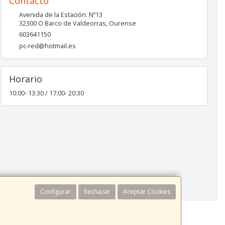
Contacto
Avenida de la Estación. Nº13
32300
O Barco de Valdeorras
,
Ourense
603641150
pc-red@hotmail.es
Horario
10:00- 13:30 / 17:00- 20:30
Configurar
Rechazar
Aceptar Cookies