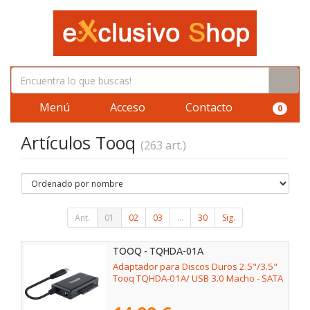
Menú
Acceso
Contacto
0
Artículos Tooq
(263 art.)
Ant.
01
02
03
...
30
Sig.
TOOQ - TQHDA-01A
Adaptador para Discos Duros 2.5"/3.5"
Tooq TQHDA-01A/ USB 3.0 Macho - SATA