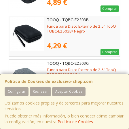
4,89 €
Comprar
TOOQ - TQBC-E2503B
Funda para Disco Externo de 2.5" TooQ
TQBC-E2503B/ Negro
4,29 €
Comprar
TOOQ - TQBC-E2503G
Funda para Disco Externo de 2.5" TooQ
TQBC-E2503G/ Gris
Política de Cookies de exclusivo-shop.com
4,29 €
Configurar
Rechazar
Aceptar Cookies
Comprar
Utilizamos cookies propias y de terceros para mejorar nuestros
TOOQ - TQBC-E2503PB
servicios.
Funda para Disco Externo de 2.5" TooQ
Puede obtener más información, o bien conocer cómo cambiar
TQBC-E2503PB/ Azul Pacífico
la configuración, en nuestra
Política de Cookies
.