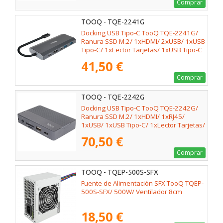
Comprar
TOOQ - TQE-2241G
Docking USB Tipo-C TooQ TQE-2241G/
Ranura SSD M.2/ 1xHDMI/ 2xUSB/ 1xUSB
Tipo-C/ 1xLector Tarjetas/ 1xUSB Tipo-C
PD
41,50 €
Comprar
TOOQ - TQE-2242G
Docking USB Tipo-C TooQ TQE-2242G/
Ranura SSD M.2/ 1xHDMI/ 1xRJ45/
1xUSB/ 1xUSB Tipo-C/ 1xLector Tarjetas/
1x Jack 3.5/ 1xUSB Tipo-C PD
70,50 €
Comprar
TOOQ - TQEP-500S-SFX
Fuente de Alimentación SFX TooQ TQEP-
500S-SFX/ 500W/ Ventilador 8cm
18,50 €