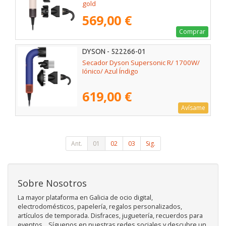
gold
569,00 €
Comprar
DYSON - 522266-01
Secador Dyson Supersonic R/ 1700W/
Iónico/ Azul Índigo
619,00 €
Avísame
Ant.
01
02
03
Sig.
Sobre Nosotros
La mayor plataforma en Galicia de ocio digital,
electrodomésticos, papelería, regalos personalizados,
artículos de temporada. Disfraces, juguetería, recuerdos para
eventos... Síguenos en nuestras redes sociales y descubre un