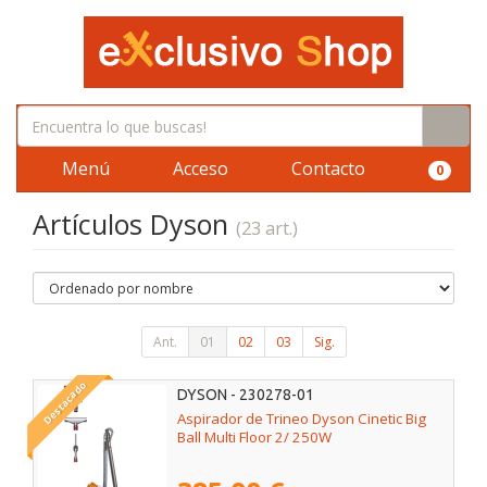
Menú
Acceso
Contacto
0
Artículos Dyson
(23 art.)
Ant.
01
02
03
Sig.
Destacado
DYSON - 230278-01
Aspirador de Trineo Dyson Cinetic Big
Ball Multi Floor 2/ 250W