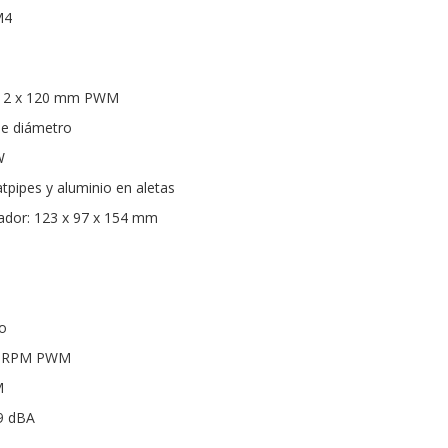
M4
os: 2 x 120 mm PWM
de diámetro
W
tpipes y aluminio en aletas
ador: 123 x 97 x 154 mm
o
00 RPM PWM
M
29 dBA