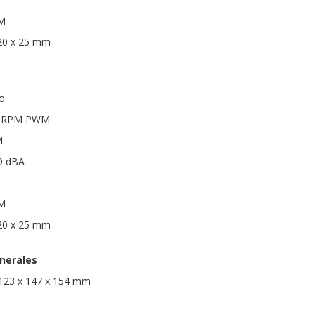
WM
20 x 25 mm
o
00 RPM PWM
M
29 dBA
WM
20 x 25 mm
nerales
 123 x 147 x 154 mm