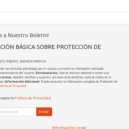
e a Nuestro Boletín!
CIÓN BÁSICA SOBRE PROTECCIÓN DE
INTO RIBEIRO, ANDREIA PATRICIA
der las consultas planteadas por el usuario y enviarle la información solicitada;
onsentimiento del usuario;
Destinatarios
: Solo se realizan cesiones si existe una
rechos
: Acceder, rectificar y suprimir, así como otros derechos, como se indica en la
nal;
Información Adicional
: Puede consultar la información completa de Protección de
olítica de Privacidad
.
acepto la
Política de Privacidad
.
Enviar
Información Legal