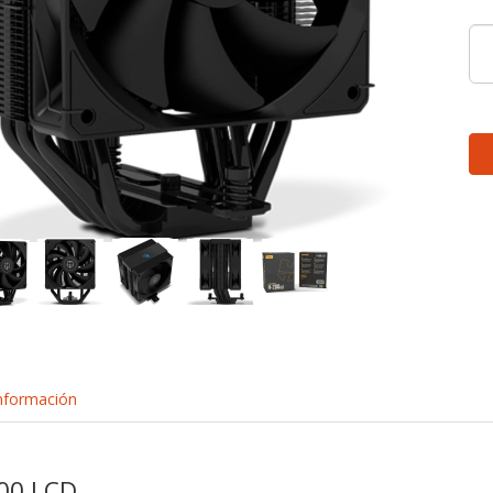
nformación
00 LCD