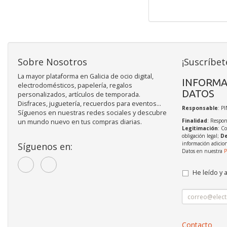
Sobre Nosotros
¡Suscríbet
La mayor plataforma en Galicia de ocio digital,
INFORMA
electrodomésticos, papelería, regalos
DATOS
personalizados, artículos de temporada.
Disfraces, juguetería, recuerdos para eventos...
Responsable
: P
Síguenos en nuestras redes sociales y descubre
Finalidad
: Respon
un mundo nuevo en tus compras diarias.
Legitimación
: C
obligación legal;
De
información adicio
Síguenos en:
Datos en nuestra
P
He leído y 
Contacto