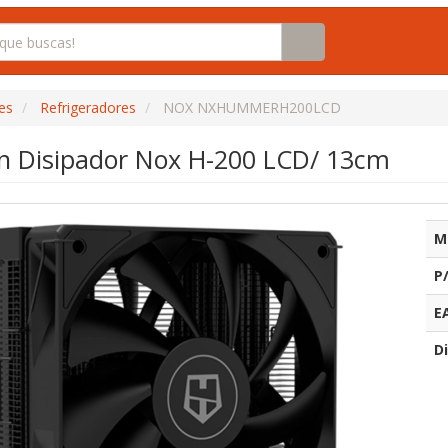
es
Refrigeradores
NOX NXHUMMERH200LCD
on Disipador Nox H-200 LCD/ 13cm
M
P
E
Di