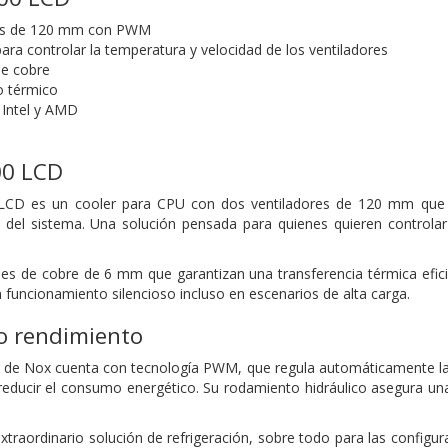
res de 120 mm con PWM
 para controlar la temperatura y velocidad de los ventiladores
de cobre
o térmico
 Intel y AMD
0 LCD
D es un cooler para CPU con dos ventiladores de 120 mm que in
o del sistema. Una solución pensada para quienes quieren controla
pes de cobre de 6 mm que garantizan una transferencia térmica efici
 funcionamiento silencioso incluso en escenarios de alta carga.
o rendimiento
 de Nox cuenta con tecnología PWM, que regula automáticamente la v
educir el consumo energético. Su rodamiento hidráulico asegura una
aordinario solución de refrigeración, sobre todo para las configur