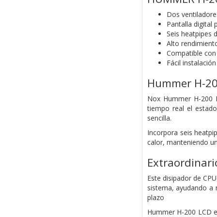
Dos ventilado
Pantalla digital
Seis heatpipes 
Alto rendimient
Compatible con
Fácil instalación
Hummer H-20
Nox Hummer H-200 LC
tiempo real el estad
sencilla.
Incorpora seis heatpi
calor, manteniendo un
Extraordinari
Este disipador de CPU
sistema, ayudando a r
plazo
Hummer H-200 LCD extr