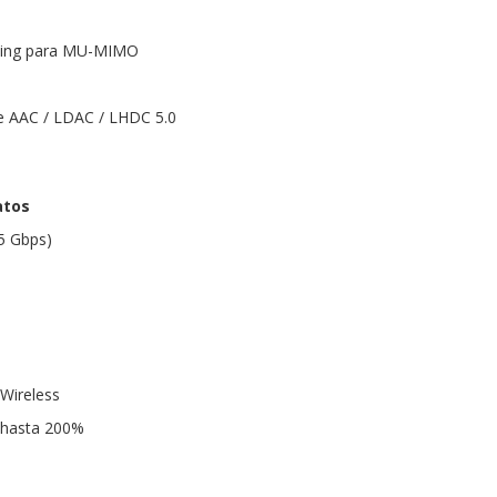
ding para MU-MIMO
e AAC / LDAC / LHDC 5.0
atos
5 Gbps)
 Wireless
hasta 200%