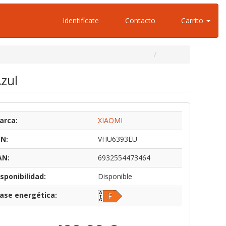
Identifícate
Contacto
Carrito
zul
arca:
XIAOMI
/N:
VHU6393EU
AN:
6932554473464
sponibilidad:
Disponible
lase energética: