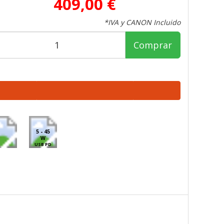
409,00 €
*IVA y CANON Incluido
Comprar
5 - 45
W
USB PD