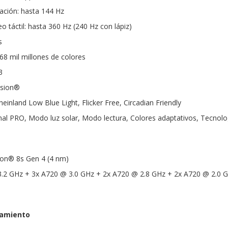
zación: hasta 144 Hz
 táctil: hasta 360 Hz (240 Hz con lápiz)
s
68 mil millones de colores
3
ision®
heinland Low Blue Light, Flicker Free, Circadian Friendly
inal PRO, Modo luz solar, Modo lectura, Colores adaptativos, Tecnol
on® 8s Gen 4 (4 nm)
3.2 GHz + 3x A720 @ 3.0 GHz + 2x A720 @ 2.8 GHz + 2x A720 @ 2.0 
amiento