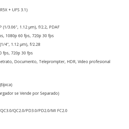
R5X + UFS 3.1)
 (1/3.06", 1.12 µm), f/2.2, PDAF
ps, 1080p 60 fps, 720p 30 fps
1/4", 1.12 µm), f/2.28
0 fps, 720p 30 fps
Retrato, Documento, Teleprompter, HDR, Video profesional
típica)
argador se Vende por Separado)
/QC3.0/QC2.0/PD3.0/PD2.0/MI FC2.0