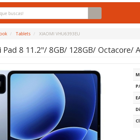
book
Tablets
XIAOMI VHU6393EU
i Pad 8 11.2"/ 8GB/ 128GB/ Octacore/ A
M
P
E
Di
C