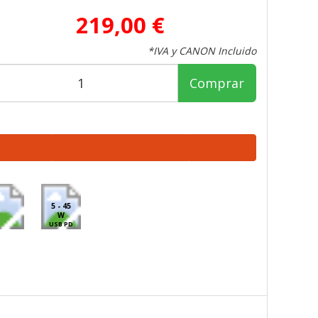
219,00 €
*IVA y CANON Incluido
Comprar
5 - 45
W
USB PD