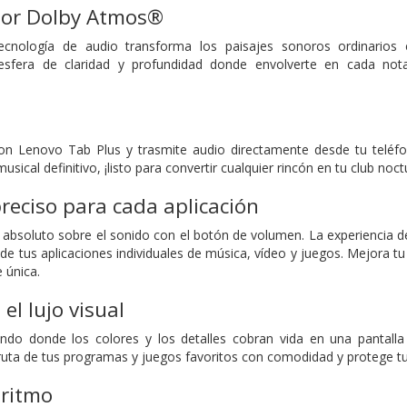
por Dolby Atmos®
tecnología de audio transforma los paisajes sonoros ordinarios e
sfera de claridad y profundidad donde envolverte en cada nota 
on Lenovo Tab Plus y trasmite audio directamente desde tu teléfo
usical definitivo, ¡listo para convertir cualquier rincón en tu club noc
eciso para cada aplicación
l absoluto sobre el sonido con el botón de volumen. La experiencia de
 de tus aplicaciones individuales de música, vídeo y juegos. Mejora t
 única.
el lujo visual
o donde los colores y los detalles cobran vida en una pantalla
sfruta de tus programas y juegos favoritos con comodidad y protege t
 ritmo