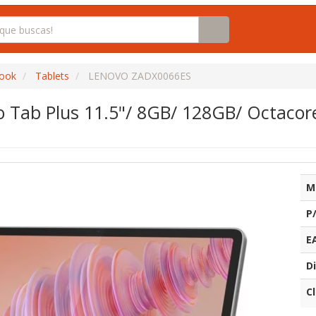
book
Tablets
LENOVO ZADX0066ES
o Tab Plus 11.5"/ 8GB/ 128GB/ Octacore
M
P
E
Di
C