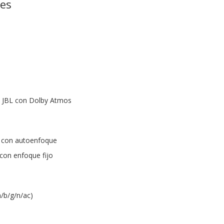
nes
s JBL con Dolby Atmos
 con autoenfoque
con enfoque fijo
a/b/g/n/ac)