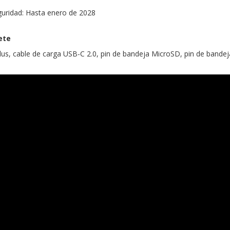
guridad: Hasta enero de 2028
ete
us, cable de carga USB-C 2.0, pin de bandeja MicroSD, pin de bandeja 