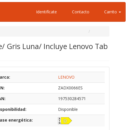
Identifícate
Contacto
Carrito
/ Gris Luna/ Incluye Lenovo Tab
arca:
LENOVO
/N:
ZADX0066ES
AN:
197530284571
sponibilidad:
Disponible
lase energética: