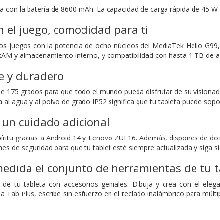
ía con la batería de 8600 mAh. La capacidad de carga rápida de 45 W
 el juego, comodidad para ti
los juegos con la potencia de ocho núcleos del MediaTek Helio G99
AM y almacenamiento interno, y compatibilidad con hasta 1 TB de al
le y duradero
de 175 grados para que todo el mundo pueda disfrutar de su visionad
ia al agua y al polvo de grado IP52 significa que tu tableta puede sop
 un cuidado adicional
píritu gracias a Android 14 y Lenovo ZUI 16. Además, dispones de do
es de seguridad para que tu tablet esté siempre actualizada y siga s
edida el conjunto de herramientas de tu t
a de tu tableta con accesorios geniales. Dibuja y crea con el ele
a Tab Plus, escribe sin esfuerzo en el teclado inalámbrico para múlt