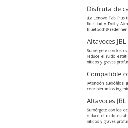
Disfruta de c
¡La Lenovo Tab Plus t
fidelidad y Dolby At
Bluetooth® redefinen 
Altavoces JBL
Sumérgete con los och
reduce el ruido está
nítidos y graves profu
Compatible co
¡Atención audiófilos!
concibieron los ingeni
Altavoces JBL
Sumérgete con los och
reduce el ruido está
nítidos y graves profu