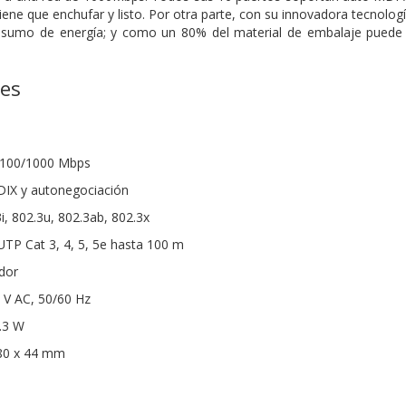
 tiene que enchufar y listo. Por otra parte, con su innovadora tecnolo
sumo de energía; y como un 80% del material de embalaje puede se
nes
0/100/1000 Mbps
IX y autonegociación
i, 802.3u, 802.3ab, 802.3x
UTP Cat 3, 4, 5, 5e hasta 100 m
ador
 V AC, 50/60 Hz
.3 W
80 x 44 mm