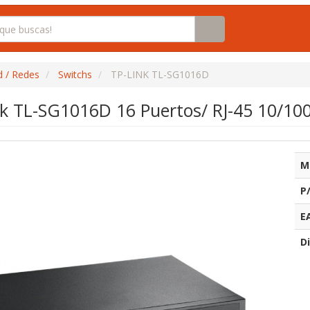
d / Redes
Switchs
TP-LINK TL-SG1016D
nk TL-SG1016D 16 Puertos/ RJ-45 10/10
M
P
E
Di