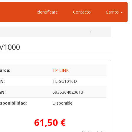
Identifícate
Contacto
Carrito
0/1000
arca:
TP-LINK
/N:
TL-SG1016D
AN:
6935364020613
sponibilidad:
Disponible
61,50 €