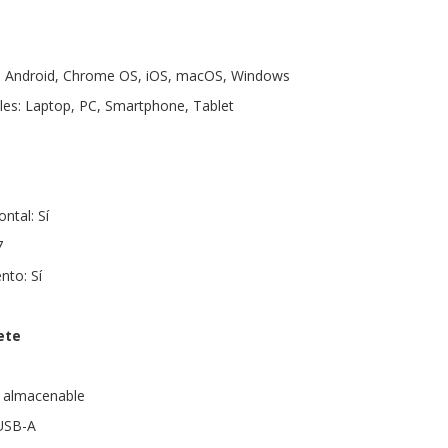
: Android, Chrome OS, iOS, macOS, Windows
les: Laptop, PC, Smartphone, Tablet
ntal: Sí
7
nto: Sí
ete
 almacenable
USB-A