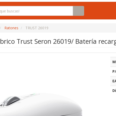
Ratones
TRUST 26019
rico Trust Seron 26019/ Batería recar
M
P
E
Di