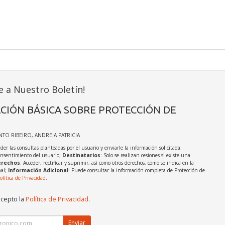
e a Nuestro Boletín!
CIÓN BÁSICA SOBRE PROTECCIÓN DE
INTO RIBEIRO, ANDREIA PATRICIA
der las consultas planteadas por el usuario y enviarle la información solicitada;
onsentimiento del usuario;
Destinatarios
: Solo se realizan cesiones si existe una
rechos
: Acceder, rectificar y suprimir, así como otros derechos, como se indica en la
nal;
Información Adicional
: Puede consultar la información completa de Protección de
olítica de Privacidad
.
acepto la
Política de Privacidad
.
Enviar