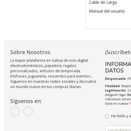
Cable de carga
Manual del usuario
Sobre Nosotros
¡Suscríbet
La mayor plataforma en Galicia de ocio digital,
INFORMA
electrodomésticos, papelería, regalos
DATOS
personalizados, artículos de temporada.
Disfraces, juguetería, recuerdos para eventos...
Responsable
: P
Síguenos en nuestras redes sociales y descubre
Finalidad
: Respon
un mundo nuevo en tus compras diarias.
Legitimación
: C
obligación legal;
De
información adicio
Síguenos en:
Datos en nuestra
P
He leído y 