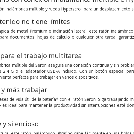
ón inalámbrica múltiple y rueda Hyperscroll para un desplazamiento 
tenido no tiene límites
pida de metal Premium e inclinación lateral, este ratón inalámbrico
 para documentos, hojas de cálculo o cualquier otra tarea, garant
.
 para el trabajo multitarea
mbrica múltiple del Seron asegura una conexión continua y sin prob
 2,4 G o el adaptador USB-A incluido. Con un botón especial para
ienta perfecta para trabajar en varios dispositivos.
 y más trabajar
ses de vida útil de la batería* con el ratón Seron. Siga trabajando 
 es ideal para mantener la productividad sin interrupciones esté dond
 y silencioso
ura, este ratón inalámbrico ultrafino cabe fácilmente en una bolsa 