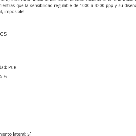
mientras que la sensibilidad regulable de 1000 a 3200 ppp y su diseñ
il, imposible!
nes
dad: PCR
85 %
ento lateral: Sí