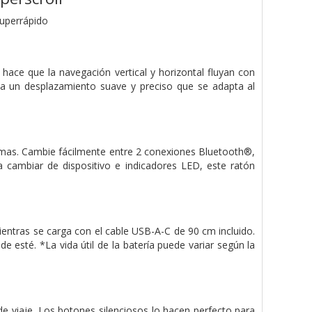
superrápido
 hace que la navegación vertical y horizontal fluyan con
iza un desplazamiento suave y preciso que se adapta al
lemas. Cambie fácilmente entre 2 conexiones Bluetooth®,
 cambiar de dispositivo e indicadores LED, este ratón
mientras se carga con el cable USB-A-C de 90 cm incluido.
e esté. *La vida útil de la batería puede variar según la
de viaje. Los botones silenciosos lo hacen perfecto para