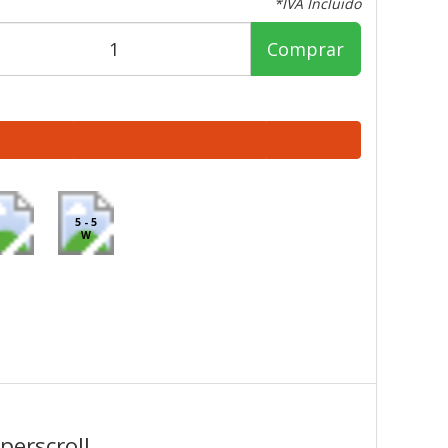
*IVA Incluido
Comprar
5 - 5
W
perscroll