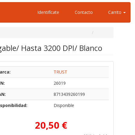
Identifícate
Contacto
Carrito
gable/ Hasta 3200 DPI/ Blanco
arca:
TRUST
/N:
26019
AN:
8713439260199
sponibilidad:
Disponible
20,50 €