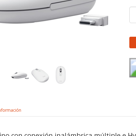
nformación
ino con conexión inalámbrica múltiple e Hy