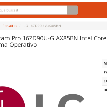
Portatiles
LG 16ZD90U-G.AX85BN
Gram Pro 16ZD90U-G.AX85BN Intel Core
ema Operativo
M
P
E
Di