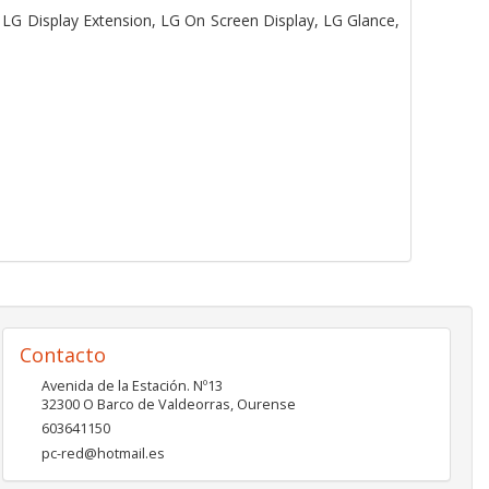
LG Display Extension, LG On Screen Display, LG Glance,
Contacto
Avenida de la Estación. Nº13
32300
O Barco de Valdeorras
,
Ourense
603641150
pc-red@hotmail.es