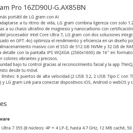
Gram Pro 16ZD90U-G.AX85BN
l más portátil de LG gram con AI
daptarse a tu ritmo de vida, LG gram combina ligereza con solo 1
cias a su chasis ultrafino de magnesio y nanocarbono con certificaci
el procesador Intel Core Ultra 7, LG gram con dos soluciones integ
sado en GPT-4o) optimiza el rendimiento y eficiencia en un diseño po
 almacenamiento masivo con el SSD de 512 GB NVMe y 32 GB de RA
a detalle con la pantalla IPS WQXGA (2560x1600) de 16" en formato 
 colores vibrantes y precisos.
uridad bajo tu control gracias al reconocimiento facial y la app Thin
isto desde tu móvil.
n límites: 6 puertos de alta velocidad (2 USB 3.2, 2 USB Tipo C con T
s) y LG gram Link para conectar dispositivos iOS, Android o webOS y
nes
dware
e Ultra 7 355 (8 núcleos: 4P + 4 LP-E, hasta 4.7 GHz, 12 MB caché, 