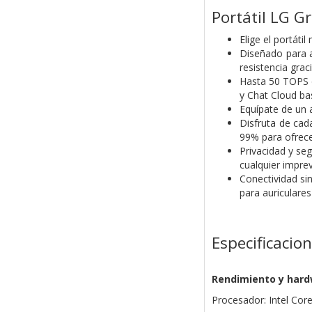
Portátil LG 
Elige el portáti
Diseñado para a
resistencia gra
Hasta 50 TOPS d
y Chat Cloud ba
Equípate de un
Disfruta de cad
99% para ofrecer
Privacidad y seg
cualquier imprev
Conectividad si
para auriculare
Especificacio
Rendimiento y har
Procesador: Intel Cor