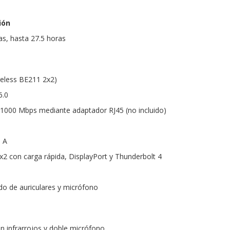
ión
as, hasta 27.5 horas
ireless BE211 2x2)
6.0
/1000 Mbps mediante adaptador RJ45 (no incluido)
o A
 con carga rápida, DisplayPort y Thunderbolt 4
o de auriculares y micrófono
 infrarrojos y doble micrófono