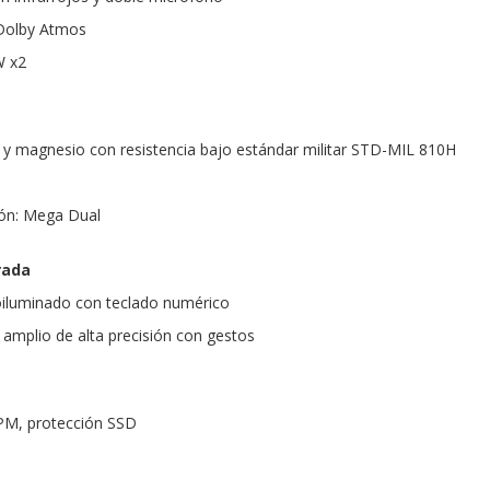
Dolby Atmos
W x2
y magnesio con resistencia bajo estándar militar STD-MIL 810H
ión: Mega Dual
rada
oiluminado con teclado numérico
 amplio de alta precisión con gestos
TPM, protección SSD