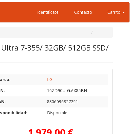
Identifícate
Contacto
Carrito
 Ultra 7-355/ 32GB/ 512GB SSD/
arca:
LG
/N:
16ZD90U-G.AX85BN
AN:
8806096827291
sponibilidad:
Disponible
1.979,00 €