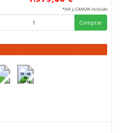
*IVA y CANON Incluido
Comprar
33 - 65
W
USB PD