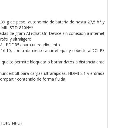
.239 g de peso, autonomía de bate
ría de hasta 27,5 h* y
ón MIL-STD-
810H**
radas de gram AI (Chat On-
Device sin conexión a internet
r
tátil y ultraligero
M LPDDR5x para un rendimiento
16:10, con tratamiento antirre
flejos y cobertura DCI-P3
Q, que te permite bloquear o bo
rrar datos a distancia ante
hunderbolt para cargas ultra
rápidas, HDMI 2.1 y entrada
 com
partir contenido de forma fluida
50 TOPS NPU)