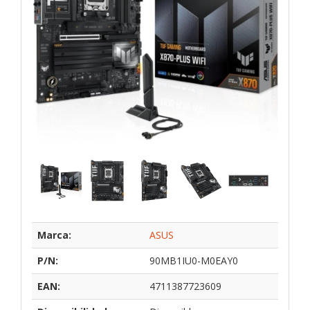
Marca:
ASUS
P/N:
90MB1IU0-M0EAY0
EAN:
4711387723609