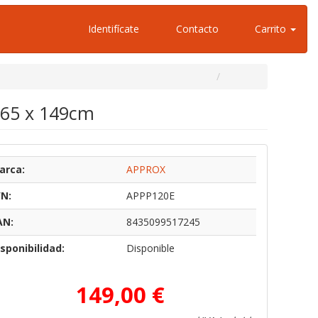
Identifícate
Contacto
Carrito
 265 x 149cm
arca:
APPROX
/N:
APPP120E
AN:
8435099517245
sponibilidad:
Disponible
149,00 €