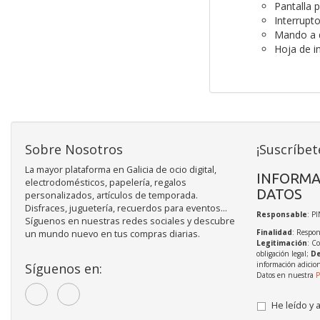
Pantalla 
Interrupt
Mando a d
Hoja de i
Sobre Nosotros
¡Suscríbet
La mayor plataforma en Galicia de ocio digital,
INFORMA
electrodomésticos, papelería, regalos
DATOS
personalizados, artículos de temporada.
Disfraces, juguetería, recuerdos para eventos...
Responsable
: P
Síguenos en nuestras redes sociales y descubre
Finalidad
: Respon
un mundo nuevo en tus compras diarias.
Legitimación
: C
obligación legal;
De
información adicio
Síguenos en:
Datos en nuestra
P
He leído y 