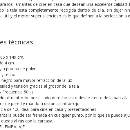
ara los amantes de cine en casa que desean una excelente calidad. E
ndo la tela esta completamente recogida dentro de ella, sin dejar n
da útil y el motor super silencioso es lo que definen a la perfección a
nes técnicas
265 x 149 cm.
de 4 cm
y a prueba de polvo
 y techo
n negro para mayor refracción de la luz
dad y tensión gracias al grosor de la tela
- Frecuencia 50Hz
 de alimentación por el lado derecho visto desde frente de la pantalla
tor de pared y mando a distancia infrarrojo
ia de 1.2, ideal para cine en casa y presentaciones
antalla puede ser frenada en cualquier punto, por lo que se puede ajus
r queda al ras con la carcasa.
L EMBALAJE