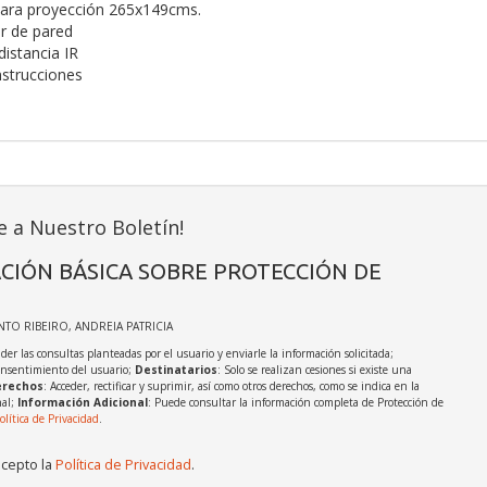
para proyección 265x149cms.
or de pared
istancia IR
nstrucciones
e a Nuestro Boletín!
CIÓN BÁSICA SOBRE PROTECCIÓN DE
INTO RIBEIRO, ANDREIA PATRICIA
der las consultas planteadas por el usuario y enviarle la información solicitada;
onsentimiento del usuario;
Destinatarios
: Solo se realizan cesiones si existe una
rechos
: Acceder, rectificar y suprimir, así como otros derechos, como se indica en la
nal;
Información Adicional
: Puede consultar la información completa de Protección de
olítica de Privacidad
.
acepto la
Política de Privacidad
.