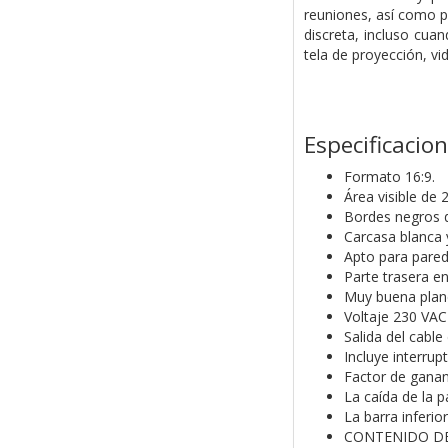
reuniones, así como p
discreta, incluso cua
tela de proyección, vi
Especificacio
Formato 16:9.
Área visible de 
Bordes negros 
Carcasa blanca 
Apto para pared
Parte trasera e
Muy buena planei
Voltaje 230 VAC
Salida del cable
Incluye interrup
Factor de gananc
La caída de la p
La barra inferio
CONTENIDO DE