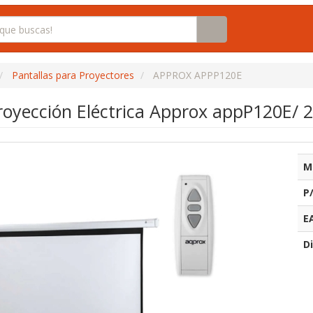
Pantallas para Proyectores
APPROX APPP120E
Proyección Eléctrica Approx appP120E/
M
P
E
Di