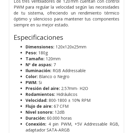
Los tres ventiladores de 120 mm cuentan con control
PWM para regular la velocidad según las necesidades
de tu sistema, ofreciendo un rendimiento térmico
óptimo y silencioso para mantener tus componentes
siempre en su mejor estado.
Especificaciones
Dimensiones:
120x120x25mm
Peso:
180g
Tamaño:
120mm
Nº de aspas:
7
Iluminación:
RGB Addressable
Color:
Blanco o Negro
PWM:
Si
Presión del aire:
2.57mm- H2O
Rodamientos:
Hidráulicos
Velocidad:
800-1800 ± 10% RPM
Flujo de aire:
67 CFM
Nivel sonoro:
12dB
Duración:
60.000 horas
Conexión:
4 pin PWM, +5V Addressable RGB,
adaptador SATA-ARGB