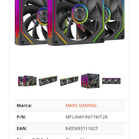
Marca:
MARS GAMING
P/N:
MFLINKFINITYKIT2R
EAN:
8435693111627