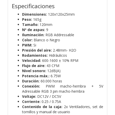
Especificaciones
Dimensiones:
120x120x25mm
Peso:
165g
Tamaño:
120mm
Nº de aspas:
9
Iluminación:
RGB Addressable
Color:
Blanco o Negro
PWM:
Si
Presión del aire:
2.48mm- H2O
Rodamientos:
Hidráulicos
Velocidad:
600-1600 ± 10% RPM
Flujo de aire:
43 CFM
Nivel sonoro:
12dB(A)
Potencia máx.:
6.75W
Duración:
60.000 horas
Conexión:
PWM macho-hembra + 5V
Adressable RGB 3 pin macho-hembra
Voltaje:
DC12V / DC5V
Corriente:
0.25 / 0.75A
Contenido de la caja:
2x Ventiladores, set de
tornillos y manual de usuario