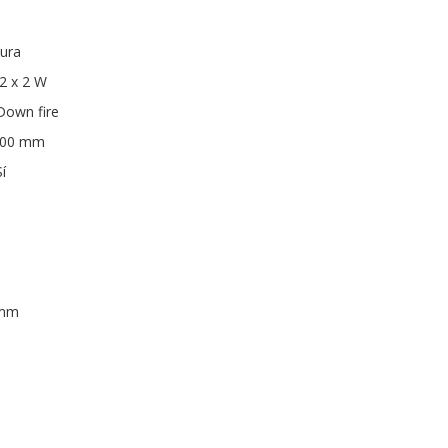
tura
 2 x 2 W
Down fire
 100 mm
í
 mm