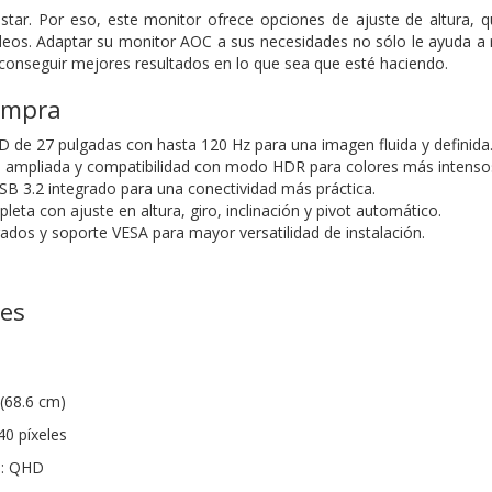
tar. Por eso, este monitor ofrece opciones de ajuste de altura, q
deos. Adaptar su monitor AOC a sus necesidades no sólo le ayuda a re
 conseguir mejores resultados en lo que sea que esté haciendo.
ompra
D de 27 pulgadas con hasta 120 Hz para una imagen fluida y definida
 ampliada y compatibilidad con modo HDR para colores más intenso
B 3.2 integrado para una conectividad más práctica.
ta con ajuste en altura, giro, inclinación y pivot automático.
rados y soporte VESA para mayor versatilidad de instalación.
nes
(68.6 cm)
40 píxeles
n: QHD