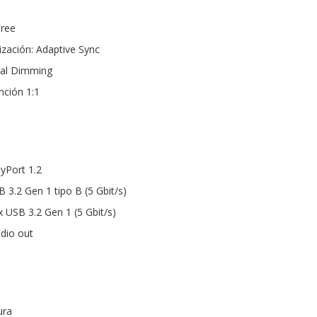
Free
ización: Adaptive Sync
bal Dimming
nción 1:1
ayPort 1.2
 3.2 Gen 1 tipo B (5 Gbit/s)
 USB 3.2 Gen 1 (5 Gbit/s)
udio out
ura