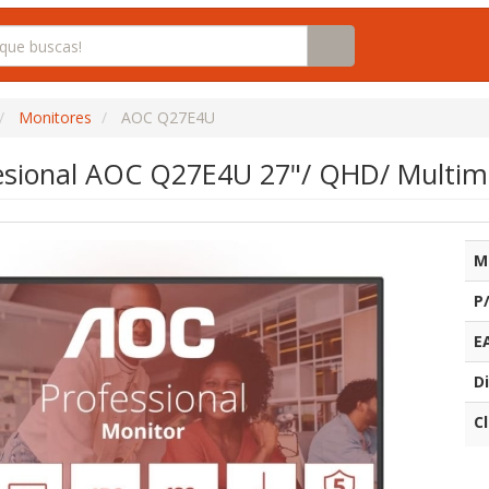
Monitores
AOC Q27E4U
esional AOC Q27E4U 27"/ QHD/ Multime
M
P
E
Di
C