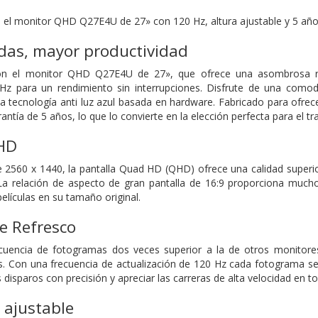
n el monitor QHD Q27E4U de 27» con 120 Hz, altura ajustable y 5 año
das, mayor productividad
con el monitor QHD Q27E4U de 27», que ofrece una asombrosa r
 Hz para un rendimiento sin interrupciones. Disfrute de una como
la tecnología anti luz azul basada en hardware. Fabricado para ofre
ntía de 5 años, lo que lo convierte en la elección perfecta para el tr
HD
e 2560 x 1440, la pantalla Quad HD (QHD) ofrece una calidad super
 La relación de aspecto de gran pantalla de 16:9 proporciona mucho
películas en su tamaño original.
e Refresco
cuencia de fotogramas dos veces superior a la de otros monitore
 Con una frecuencia de actualización de 120 Hz cada fotograma se 
 disparos con precisión y apreciar las carreras de alta velocidad en t
a ajustable