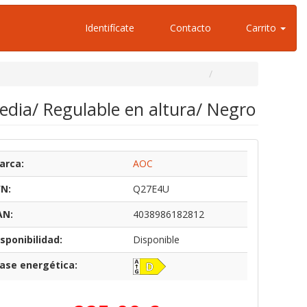
Identifícate
Contacto
Carrito
dia/ Regulable en altura/ Negro
arca:
AOC
/N:
Q27E4U
AN:
4038986182812
sponibilidad:
Disponible
lase energética: