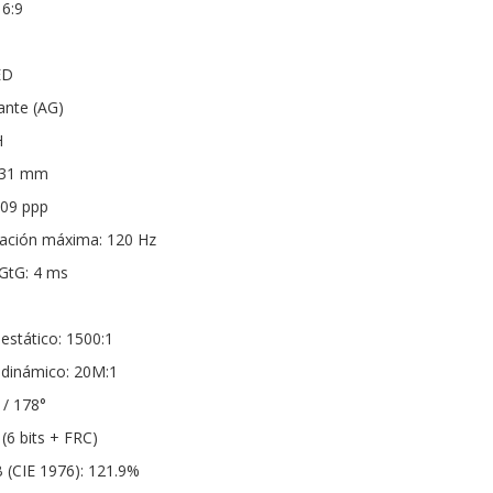
16:9
ED
tante (AG)
H
2331 mm
109 ppp
zación máxima: 120 Hz
GtG: 4 ms
estático: 1500:1
 dinámico: 20M:1
 / 178°
 (6 bits + FRC)
 (CIE 1976): 121.9%