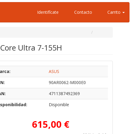
Identifícate
Contacto
Carrito
Core Ultra 7-155H
arca:
ASUS
/N:
90AR0062-M000E0
AN:
4711387492369
sponibilidad:
Disponible
615,00 €