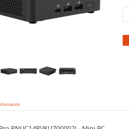
nformación
Pro RNUC14RVKU700002I - Mini PC