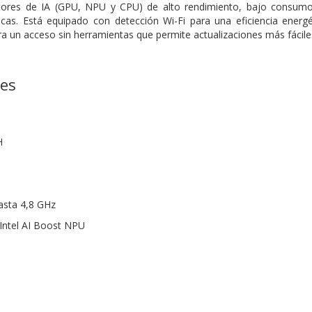
otores de IA (GPU, NPU y CPU) de alto rendimiento, bajo consum
cas. Está equipado con detección Wi-Fi para una eficiencia energét
a un acceso sin herramientas que permite actualizaciones más fáciles
nes
H
asta 4,8 GHz
Intel AI Boost NPU