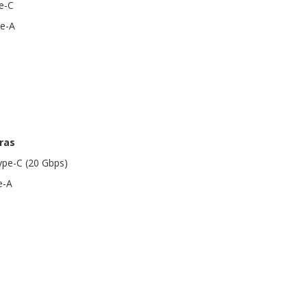
e-C
pe-A
ras
ype-C (20 Gbps)
e-A