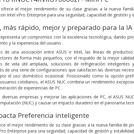
frece el mejor rendimiento de su clase gracias a la nueva famili
n Intel vPro Enterprise para una seguridad, capacidad de gestión y e
más rápido, mejor y preparado para la IA
presenta un compromiso con la excelencia tecnológica, dando prior
ento y la experiencia del usuario .
és de una asociación entre ASUS e Intel, las líneas de product
ctores de forma más pequeños, con el respaldo de la mejor calidad 
s de vida útil ampliada, soluciones de refrigeración inteligentes
vés de una serie de configuraciones que satisfacen las diversas nece
or el uso doméstico ocasional. Posicionado como la opción prefer
 y usuarios cotidianos, el ASUS NUC combina un rendimiento excepciona
neración de experiencias de PC .
 diversas empresas y mejorar las aplicaciones de PC, el ASUS NUC 
mputación (NUC) y causar un impacto duradero en el panorama tecno
acta Preferencia inteligente
e el mejor rendimiento de su clase gracias a la nueva familia de pr
vPro Enterprise para una seguridad, capacidad de gestión y estabilid