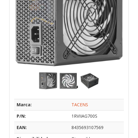
Marca:
TACENS
P/N:
1RVIIAG700S
EAN:
8435693107569