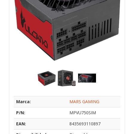
Marca:
MARS GAMING
P/N:
MPVU750SIM
EAN:
8435693110897