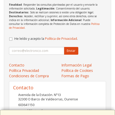
Finalidad
: Responder las consultas planteadas por el usuario y enviarle la
información solicitada;
Legitimación
: Consentimiento del usuario;
Destinatarios
: Solo se realizan cesiones si existe una obligación legal;
Derechos
: Acceder, rectificar y suprimir, así como otros derechos, como se
indica en la información adicional;
Información Adicional
: Puede
consultar la información completa de Protección de Datos en nuestra
Política
de Privacidad
.
He leído y acepto la
Política de Privacidad
.
Enviar
Contacto
Información Legal
Política Privacidad
Política de Cookies
Condiciones de Compra
Formas de Pago
Contacto
Avenida de la Estación. Nº13
32300
O Barco de Valdeorras
,
Ourense
603641150
pc-red@hotmail.es