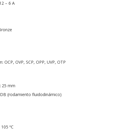
12 – 6 A
 Bronze
ón: OCP, OVP, SCP, OPP, UVP, OTP
 x 25 mm
FDB (rodamiento fluidodinámico)
 105 ºC