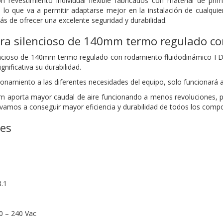
n revestimiento individual flexible fabricados con material de pri
n, lo que va a permitir adaptarse mejor en la instalación de cualqu
 de ofrecer una excelente seguridad y durabilidad.
tra silencioso de 140mm termo regulado c
ilencioso de 140mm termo regulado con rodamiento fluidodinámico FD
nificativa su durabilidad.
onamiento a las diferentes necesidades del equipo, solo funcionará 
mm aporta mayor caudal de aire funcionando a menos revoluciones, 
or vamos a conseguir mayor eficiencia y durabilidad de todos los comp
nes
3.1
00 – 240 Vac