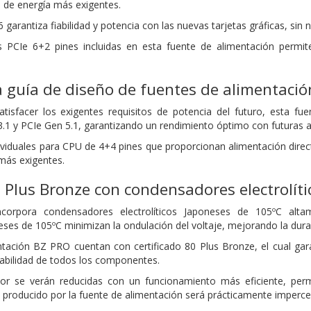
e energía más exigentes.
6 garantiza fiabilidad y potencia con las nuevas tarjetas gráficas, sin
s PCIe 6+2 pines incluidas en esta fuente de alimentación permit
 guía de diseño de fuentes de alimentació
atisfacer los exigentes requisitos de potencia del futuro, esta f
3.1 y PCIe Gen 5.1, garantizando un rendimiento óptimo con futuras 
dividuales para CPU de 4+4 pines que proporcionan alimentación dire
 más exigentes.
0 Plus Bronze con condensadores electrolít
orpora condensadores electrolíticos Japoneses de 105ºC altam
s de 105ºC minimizan la ondulación del voltaje, mejorando la durabili
tación BZ PRO cuentan con certificado 80 Plus Bronze, el cual gar
bilidad de todos los componentes.
or se verán reducidas con un funcionamiento más eficiente, permi
o producido por la fuente de alimentación será prácticamente impercep