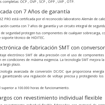
s completas: OCP , OVP , SCP , OPP , UVP , OTP.
ficada con 7 Años de garantía
e BZ PRO está certificada por el reconocido laboratorio Alemán de cal
ación cuenta con 7 años de garantía y un circuito integral de seguri
de seguridad protegen tus componentes de cualquier sobrecarga, cort
e soporte técnico de HIDITEC.
ectrónica de fabricación SMT con converso
aje electrónico SMT de alta precisión con el uso de componentes d
n en condiciones de máxima exigencia. La tecnología SMT mejora la 
a largo plazo.
nología avanzada de conversión DC/DC que proporciona energía e
 garantizando una regulación de voltaje precisa y protegiendo los
d superior a 100.000 horas de funcionamiento.
argos con revestimiento individual flexible