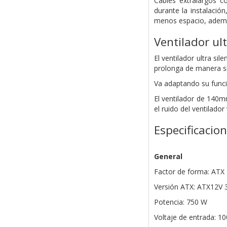
Cables extralargos co
durante la instalació
menos espacio, además
Ventilador ul
El ventilador ultra s
prolonga de manera sig
Va adaptando su funci
El ventilador de 140
el ruido del ventilad
Especificacio
General
Factor de forma: ATX
Versión ATX: ATX12V 
Potencia: 750 W
Voltaje de entrada: 1