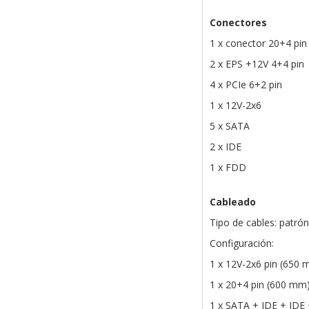
Conectores
1 x conector 20+4 pin
2 x EPS +12V 4+4 pin
4 x PCIe 6+2 pin
1 x 12V-2x6
5 x SATA
2 x IDE
1 x FDD
Cableado
Tipo de cables: patró
Configuración:
1 x 12V-2x6 pin (650
1 x 20+4 pin (600 mm
1 x SATA + IDE + IDE