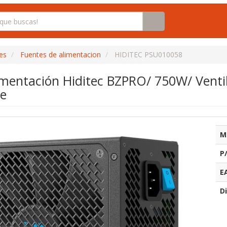
es
Fuentes de alimentacion
HIDITEC PSU010058
imentación Hiditec BZPRO/ 750W/ Ventil
ze
M
P
E
Di