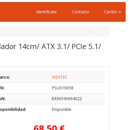
Identifícate
Contacto
Carrito
ador 14cm/ ATX 3.1/ PCIe 5.1/
arca:
HIDITEC
/N:
PSU010058
AN:
8436545694022
sponibilidad:
Disponible
68,50 €