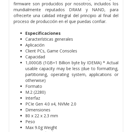
firmware son producidos por nosotros, incluidos los
mundialmente reputados DRAM y NAND, para
ofrecerte una calidad integral del principio al final del
proceso de producción en el que puedas confiar.
Especificaciones
Características generales
Aplicación
Client PCs, Game Consoles
Capacidad
1,000GB (1GB=1 Billion byte by IDEMA) * Actual
usable capacity may be less (due to formatting,
partitioning, operating system, applications or
otherwise)
Formato
M.2 (2280)
Interfaz
PCIe Gen 4.0 x4, NVMe 2.0
Dimensiones
80 x 22 x 2.3 mm
Peso
Max 9.0g Weight