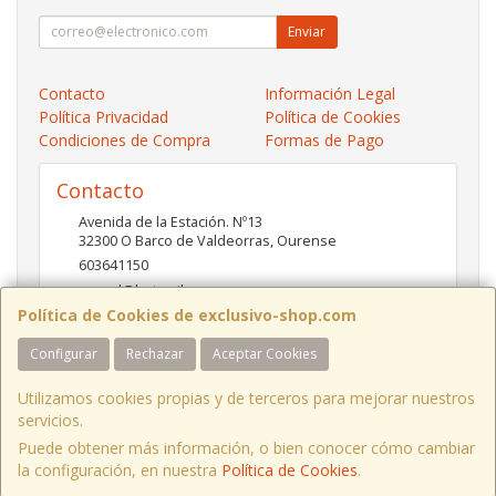
Enviar
Contacto
Información Legal
Política Privacidad
Política de Cookies
Condiciones de Compra
Formas de Pago
Contacto
Avenida de la Estación. Nº13
32300
O Barco de Valdeorras
,
Ourense
603641150
pc-red@hotmail.es
Política de Cookies de exclusivo-shop.com
Configurar
Rechazar
Aceptar Cookies
Horario
10:00- 13:30 / 17:00- 20:30
Utilizamos cookies propias y de terceros para mejorar nuestros
servicios.
Puede obtener más información, o bien conocer cómo cambiar
la configuración, en nuestra
Política de Cookies
.
, , , , España. - C.I.F.: X3676506W - Tfno: