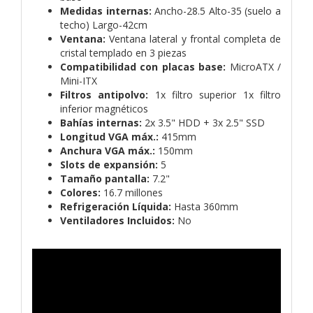
Medidas internas:
Ancho-28.5 Alto-35 (suelo a
techo) Largo-42cm
Ventana:
Ventana lateral y frontal completa de
cristal templado en 3 piezas
Compatibilidad con placas base:
MicroATX /
Mini-ITX
Filtros antipolvo:
1x filtro superior 1x filtro
inferior magnéticos
Bahías internas:
2x 3.5" HDD + 3x 2.5" SSD
Longitud VGA máx.:
415mm
Anchura VGA máx.:
150mm
Slots de expansión:
5
Tamaño pantalla:
7.2"
Colores:
16.7 millones
Refrigeración Líquida:
Hasta 360mm
Ventiladores Incluidos:
No