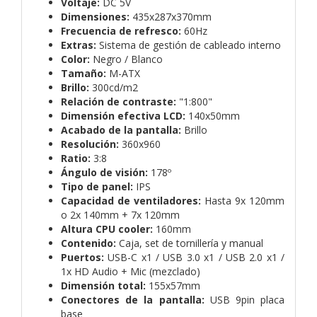
Voltaje:
DC 5V
Dimensiones:
435x287x370mm
Frecuencia de refresco:
60Hz
Extras:
Sistema de gestión de cableado interno
Color:
Negro / Blanco
Tamaño:
M-ATX
Brillo:
300cd/m2
Relación de contraste:
"1:800"
Dimensión efectiva LCD:
140x50mm
Acabado de la pantalla:
Brillo
Resolución:
360x960
Ratio:
3:8
Ángulo de visión:
178º
Tipo de panel:
IPS
Capacidad de ventiladores:
Hasta 9x 120mm
o 2x 140mm + 7x 120mm
Altura CPU cooler:
160mm
Contenido:
Caja, set de tornillería y manual
Puertos:
USB-C x1 / USB 3.0 x1 / USB 2.0 x1 /
1x HD Audio + Mic (mezclado)
Dimensión total:
155x57mm
Conectores de la pantalla:
USB 9pin placa
base