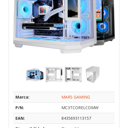
Marca:
MARS GAMING
P/N:
MC3TCORELCDMW
EAN:
8435693113157