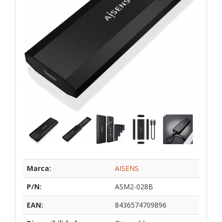
Marca:
AISENS
P/N:
ASM2-028B
EAN:
8436574709896