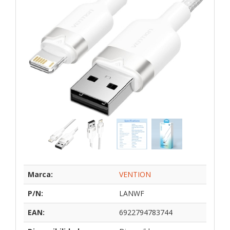
Marca:
VENTION
P/N:
LANWF
EAN:
6922794783744