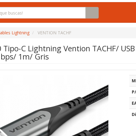
ables Lightning
VENTION TACHF
0 Tipo-C Lightning Vention TACHF/ USB
bps/ 1m/ Gris
M
P
E
Di