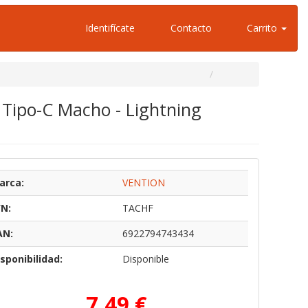
Identifícate
Contacto
Carrito
 Tipo-C Macho - Lightning
arca:
VENTION
/N:
TACHF
AN:
6922794743434
sponibilidad:
Disponible
7,49 €