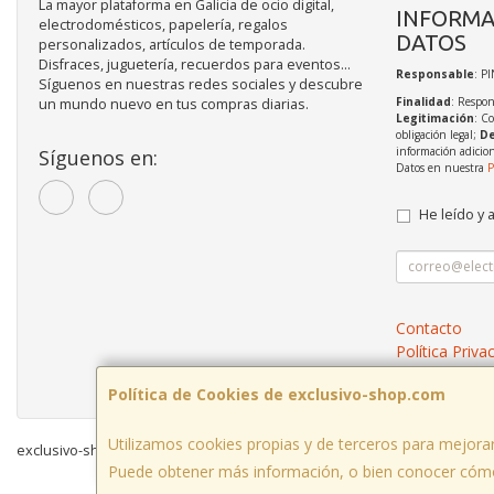
La mayor plataforma en Galicia de ocio digital,
INFORMA
electrodomésticos, papelería, regalos
DATOS
personalizados, artículos de temporada.
Disfraces, juguetería, recuerdos para eventos...
Responsable
: P
Síguenos en nuestras redes sociales y descubre
Finalidad
: Respon
un mundo nuevo en tus compras diarias.
Legitimación
: C
obligación legal;
De
información adicio
Síguenos en:
Datos en nuestra
P
He leído y 
Contacto
Política Priva
Condiciones 
Política de Cookies de exclusivo-shop.com
Utilizamos cookies propias y de terceros para mejorar
exclusivo-shop.com © 2026
Puede obtener más información, o bien conocer cómo