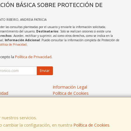
CIÓN BÁSICA SOBRE PROTECCIÓN DE
INTO RIBEIRO, ANDREIA PATRICIA
der las consultas planteadas por el usuario y enviarle la información solicitada;
onsentimiento del usuario;
Destinatarios
: Solo se realizan cesiones si existe una
rechos
: Acceder, rectificar y suprimir, así como otros derechos, como se indica en la
nal;
Información Adicional
: Puede consultar la información completa de Protección de
olítica de Privacidad
.
acepto la
Política de Privacidad
.
Enviar
Información Legal
cidad
Política de Cookies
de Compra
Formas de Pago
 nuestros servicios.
, , , , España. - C.I.F.: X3676506W - Tfno:
 cambiar la configuración, en nuestra
Política de Cookies
.