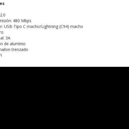
nes
2.0
misión: 480 Mbps
or: USB-Tipo C macho/Lightning (C94) macho
ro
al: 3A
ón de aluminio
 nailon trenzado
Fi