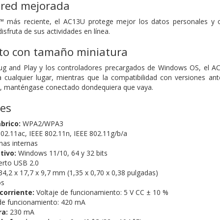
 red mejorada
 más reciente, el AC13U protege mejor los datos personales y o
isfruta de sus actividades en línea.
sto con tamaño miniatura
lug and Play y los controladores precargados de Windows OS, el AC1
 cualquier lugar, mientras que la compatibilidad con versiones ant
Fi, manténgase conectado dondequiera que vaya.
nes
brico:
WPA2/WPA3
802.11ac,
IEEE 802.11n,
IEEE 802.11g/b/a
nas internas
tivo:
Windows 11/10, 64 y 32 bits
rto USB 2.0
34,2 x 17,7 x 9,7 mm (1,35 x 0,70 x 0,38 pulgadas)
os
corriente:
Voltaje de funcionamiento: 5 V CC ± 10 %
e funcionamiento: 420 mA
ra:
230 mA