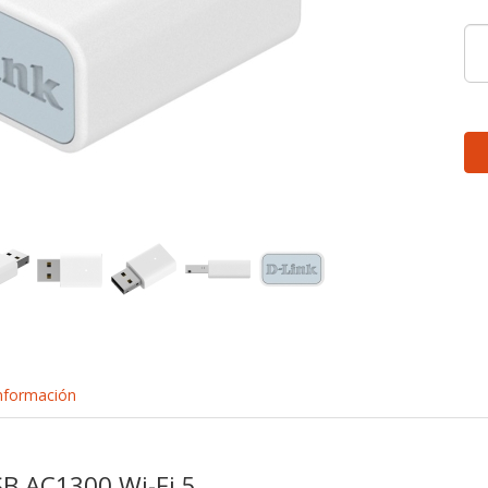
nformación
B AC1300 Wi-Fi 5