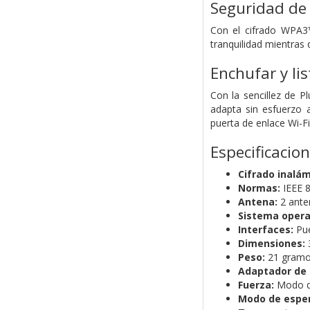
Seguridad de
Con el cifrado WPA3™
tranquilidad mientras d
Enchufar y li
Con la sencillez de P
adapta sin esfuerzo a
puerta de enlace Wi-
Especificacio
Cifrado inalám
Normas:
IEEE 
Antena:
2 ante
Sistema opera
Interfaces:
Pue
Dimensiones:
Peso:
21 gram
Adaptador de 
Fuerza:
Modo d
Modo de espe