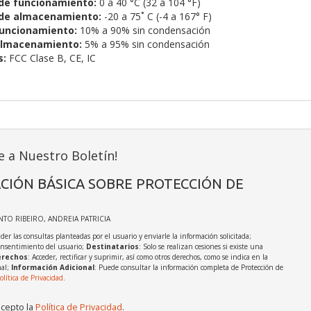
de funcionamiento:
0 a 40 °C (32 a 104 °F)
de almacenamiento:
-20 a 75˚ C (-4 a 167° F)
uncionamiento:
10% a 90% sin condensación
almacenamiento:
5% a 95% sin condensación
s:
FCC Clase B,
CE,
IC
e a Nuestro Boletín!
CIÓN BÁSICA SOBRE PROTECCIÓN DE
INTO RIBEIRO, ANDREIA PATRICIA
der las consultas planteadas por el usuario y enviarle la información solicitada;
onsentimiento del usuario;
Destinatarios
: Solo se realizan cesiones si existe una
rechos
: Acceder, rectificar y suprimir, así como otros derechos, como se indica en la
nal;
Información Adicional
: Puede consultar la información completa de Protección de
olítica de Privacidad
.
acepto la
Política de Privacidad
.