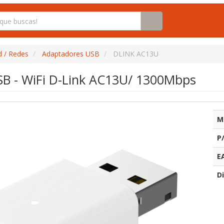
d / Redes
Adaptadores USB
DLINK AC13U
B - WiFi D-Link AC13U/ 1300Mbps
M
P
E
Di