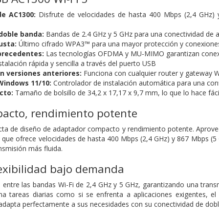
de AC1300:
Disfrute de velocidades de hasta 400 Mbps (2,4 GHz) y
doble banda:
Bandas de 2.4 GHz y 5 GHz para una conectividad de a
usta:
Último cifrado WPA3™ para una mayor protección y conexione
 precedentes:
Las tecnologías OFDMA y MU-MIMO garantizan conexio
talación rápida y sencilla a través del puerto USB
n versiones anteriores:
Funciona con cualquier router y gateway W
Windows 11/10:
Controlador de instalación automática para una con
cto:
Tamaño de bolsillo de 34,2 x 17,17 x 9,7 mm, lo que lo hace fácil 
cto, rendimiento potente
cta de diseño de adaptador compacto y rendimiento potente. Aprove
 que ofrece velocidades de hasta 400 Mbps (2,4 GHz) y 867 Mbps (5 
nsmisión más fluida.
lexibilidad bajo demanda
entre las bandas Wi-Fi de 2,4 GHz y 5 GHz, garantizando una transm
na tareas diarias como si se enfrenta a aplicaciones exigentes, el
adapta perfectamente a sus necesidades con su conectividad de dob