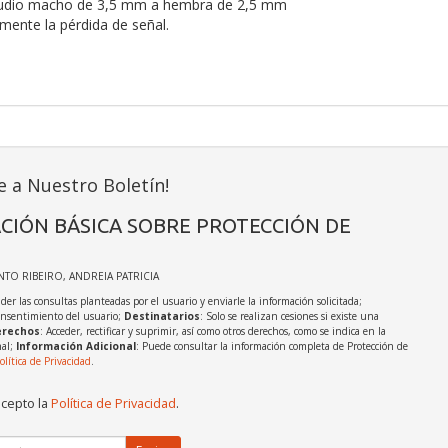
udio macho de 3,5 mm a hembra de 2,5 mm
mente la pérdida de señal.
e a Nuestro Boletín!
CIÓN BÁSICA SOBRE PROTECCIÓN DE
INTO RIBEIRO, ANDREIA PATRICIA
der las consultas planteadas por el usuario y enviarle la información solicitada;
onsentimiento del usuario;
Destinatarios
: Solo se realizan cesiones si existe una
rechos
: Acceder, rectificar y suprimir, así como otros derechos, como se indica en la
nal;
Información Adicional
: Puede consultar la información completa de Protección de
olítica de Privacidad
.
acepto la
Política de Privacidad
.