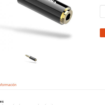
nformación
nes