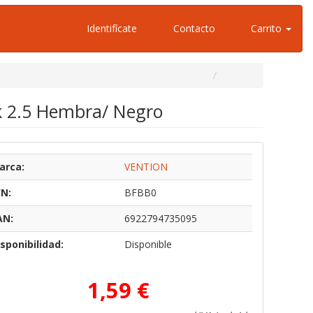
Identifícate
Contacto
Carrito
ck 2.5 Hembra/ Negro
arca:
VENTION
/N:
BFBB0
AN:
6922794735095
sponibilidad:
Disponible
1,59 €