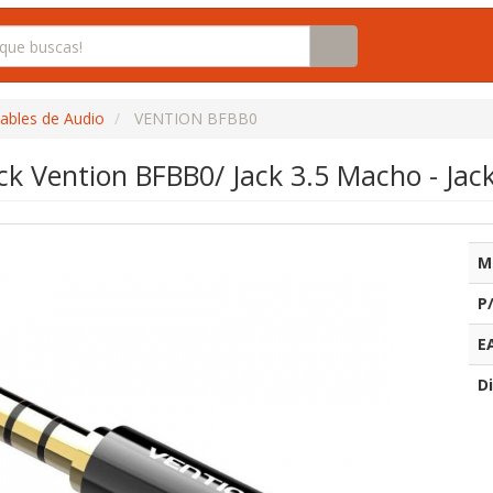
ables de Audio
VENTION BFBB0
ck Vention BFBB0/ Jack 3.5 Macho - Ja
M
P
E
Di