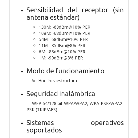
Sensibilidad del receptor (sin
antena estándar)
130M: -68dBm@10% PER
108M: -68dBm@10% PER
54M: -68dBm@10% PER
11M: -85dBm@8% PER
6M: -88dBm@10% PER
1M: -90dBm@8% PER
Modo de funcionamiento
Ad-Hoc Infraestructura
Seguridad inalámbrica
WEP 64/128 bit WPA/WPA2, WPA-PSK/WPA2-
PSK (TKIP/AES)
Sistemas operativos
soportados