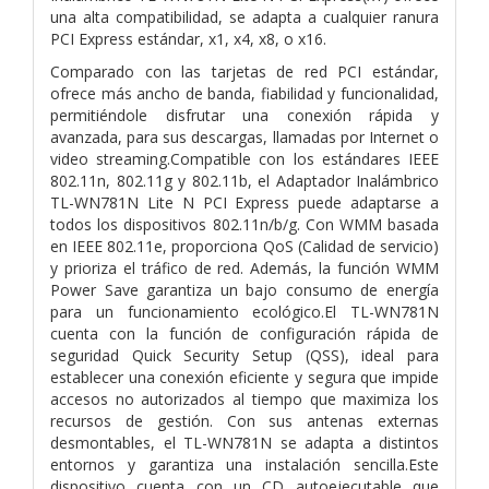
una alta compatibilidad, se adapta a cualquier ranura
PCI Express estándar, x1, x4, x8, o x16.
Comparado con las tarjetas de red PCI estándar,
ofrece más ancho de banda, fiabilidad y funcionalidad,
permitiéndole disfrutar una conexión rápida y
avanzada, para sus descargas, llamadas por Internet o
video streaming.Compatible con los estándares IEEE
802.11n, 802.11g y 802.11b, el Adaptador Inalámbrico
TL-WN781N Lite N PCI Express puede adaptarse a
todos los dispositivos 802.11n/b/g. Con WMM basada
en IEEE 802.11e, proporciona QoS (Calidad de servicio)
y prioriza el tráfico de red. Además, la función WMM
Power Save garantiza un bajo consumo de energía
para un funcionamiento ecológico.El TL-WN781N
cuenta con la función de configuración rápida de
seguridad Quick Security Setup (QSS), ideal para
establecer una conexión eficiente y segura que impide
accesos no autorizados al tiempo que maximiza los
recursos de gestión. Con sus antenas externas
desmontables, el TL-WN781N se adapta a distintos
entornos y garantiza una instalación sencilla.Este
dispositivo cuenta con un CD autoejecutable que