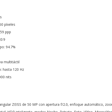
s
60 píxeles
459 ppp
20:9
rpo: 94.7%
a multitáctil
o: hasta 120 Hz
000 nits
angular ZEISS de 50 MP con apertura f/2.0, enfoque automático, zoom
tal: HDR inteligente, modos Noche, Retrato, Foto, Vídeo, Microvídeo,