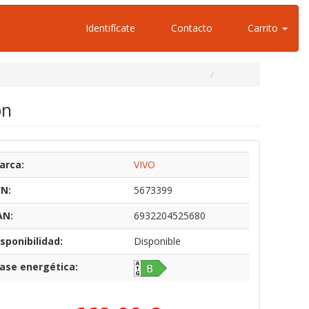
Identifícate
Contacto
Carrito
ón
arca:
VIVO
/N:
5673399
AN:
6932204525680
sponibilidad:
Disponible
lase energética: