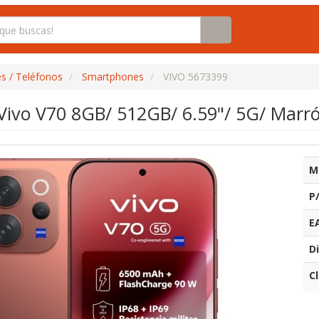
s / Teléfonos
Smartphones
VIVO 5673399
ivo V70 8GB/ 512GB/ 6.59"/ 5G/ Marr
M
P
E
Di
C