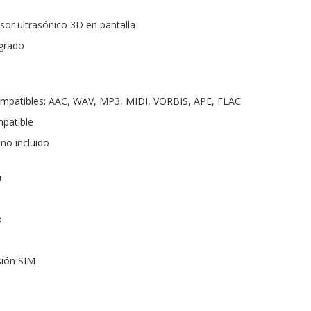
sor ultrasónico 3D en pantalla
egrado
mpatibles: AAC, WAV, MP3, MIDI, VORBIS, APE, FLAC
patible
 no incluido
a
o
sión SIM