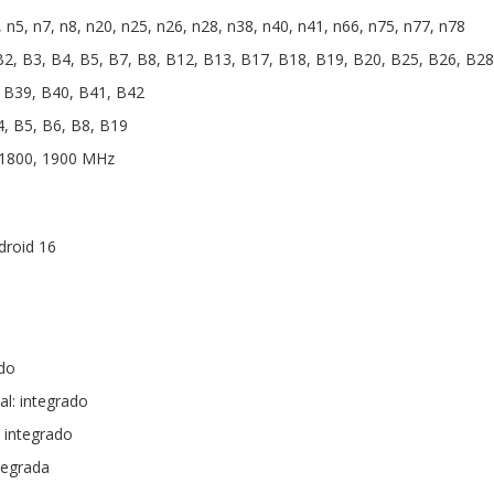
 n5, n7, n8, n20, n25, n26, n28, n38, n40, n41, n66, n75, n77, n78
2, B3, B4, B5, B7, B8, B12, B13, B17, B18, B19, B20, B25, B26, B28
 B39, B40, B41, B42
, B5, B6, B8, B19
 1800, 1900 MHz
droid 16
ado
al: integrado
 integrado
ntegrada