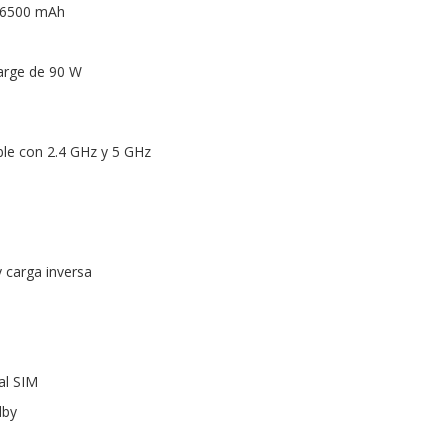
: 6500 mAh
arge de 90 W
ible con 2.4 GHz y 5 GHz
 carga inversa
al SIM
dby