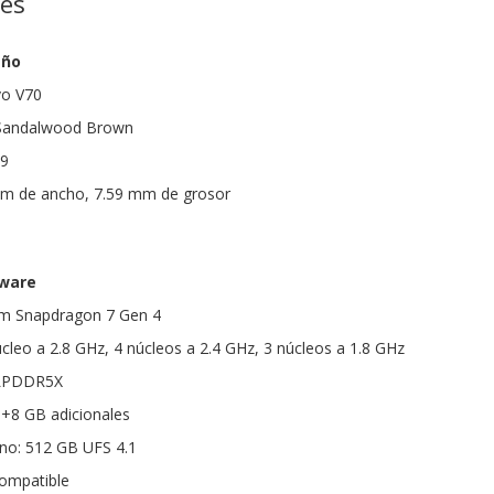
nes
eño
vo V70
, Sandalwood Brown
69
m de ancho, 7.59 mm de grosor
dware
m Snapdragon 7 Gen 4
cleo a 2.8 GHz, 4 núcleos a 2.4 GHz, 3 núcleos a 1.8 GHz
 LPDDR5X
 +8 GB adicionales
no: 512 GB UFS 4.1
compatible