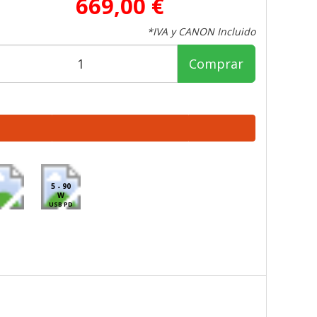
669,00 €
*IVA y CANON Incluido
Comprar
5 - 90
W
USB PD