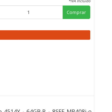
*IVA Incluido
Comprar
p 4514Y - 64GB-R - 8SFF MR408i-o