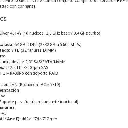
ant ML350 Gen11 viene con un conjunto completo de servicios HPE Poi
ilidad con confianza.
nes
Silver 4514Y (16 núcleos, 2,0 GHz base / 3,4 GHz turbo)
talada:
64 GB DDR5 (2×32 GB a 5 600 MT/s)
tado:
8 TB (32 ranuras DIMM)
nto
 unidades de 2,5″ SAS/SATA/NVMe
os:
2×2,4 TB 7200 rpm SAS
PE MR408i‑o con soporte RAID
gabit LAN (Broadcom BCM5719)
mentación
0 W
oporte para fuente redundante (opcional)
nsiones
 4U
 × An × F):
462 × 174 × 712 mm