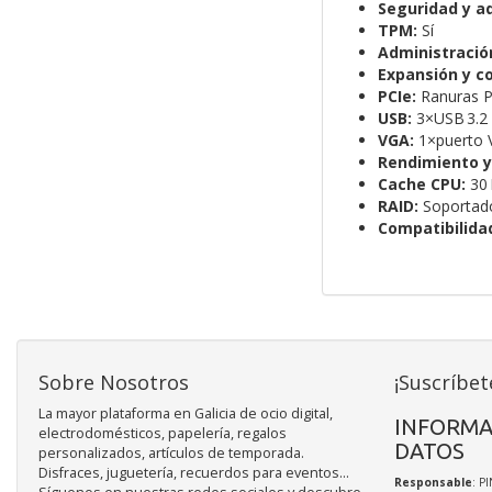
Seguridad y a
TPM:
Sí
Administració
Expansión y c
PCIe:
Ranuras P
USB:
3×USB 3.2 
VGA:
1×puerto 
Rendimiento y
Cache CPU:
30
RAID:
Soportado
Compatibilidad
Sobre Nosotros
¡Suscríbet
La mayor plataforma en Galicia de ocio digital,
INFORMA
electrodomésticos, papelería, regalos
DATOS
personalizados, artículos de temporada.
Disfraces, juguetería, recuerdos para eventos...
Responsable
: P