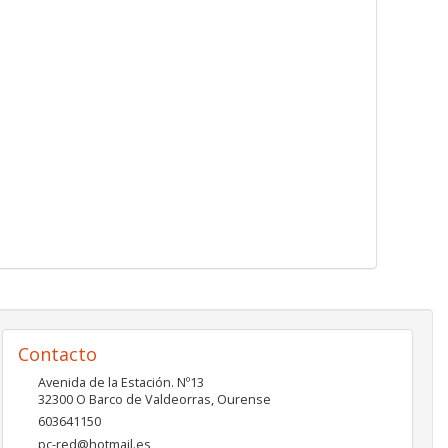
Contacto
Avenida de la Estación. Nº13
32300
O Barco de Valdeorras
,
Ourense
603641150
pc-red@hotmail.es