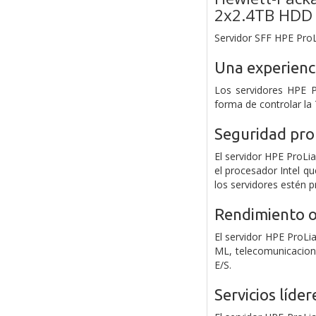
2x2.4TB HDD 
Servidor SFF HPE ProL
Una experienci
Los servidores HPE P
forma de controlar la 
Seguridad pro
El servidor HPE ProLi
el procesador Intel q
los servidores estén 
Rendimiento op
El servidor HPE ProL
ML, telecomunicacione
E/S.
Servicios líde