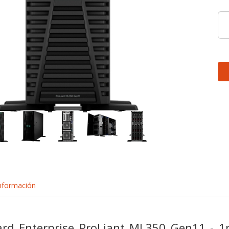
nformación
ard Enterprise ProLiant ML350 Gen11 - 1