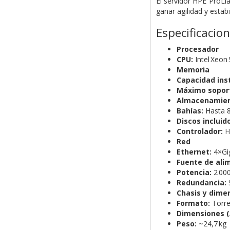
El servidor HPE ProLi
ganar agilidad y estab
Especificacio
Procesador
CPU:
Intel Xeon 
Memoria
Capacidad ins
Máximo sopor
Almacenamie
Bahías:
Hasta 8
Discos incluid
Controlador:
H
Red
Ethernet:
4×Gi
Fuente de ali
Potencia:
2 00
Redundancia:
S
Chasis y dime
Formato:
Torre
Dimensiones (Al
Peso:
~24,7 kg