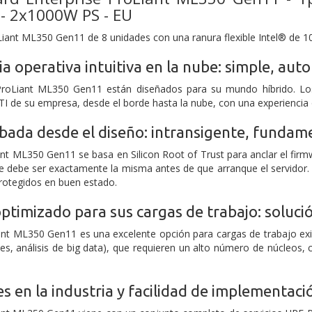
- 2x1000W PS - EU
iant ML350 Gen11 de 8 unidades con una ranura flexible Intel® de 
a operativa intuitiva en la nube: simple, aut
roLiant ML350 Gen11 están diseñados para su mundo híbrido. Los
TI de su empresa, desde el borde hasta la nube, con una experiencia 
bada desde el diseño: intransigente, fundame
ant ML350 Gen11 se basa en Silicon Root of Trust para anclar el fir
ue debe ser exactamente la misma antes de que arranque el servidor.
protegidos en buen estado.
timizado para sus cargas de trabajo: solución
iant ML350 Gen11 es una excelente opción para cargas de trabajo e
s, análisis de big data), que requieren un alto número de núcleos
res en la industria y facilidad de implementaci