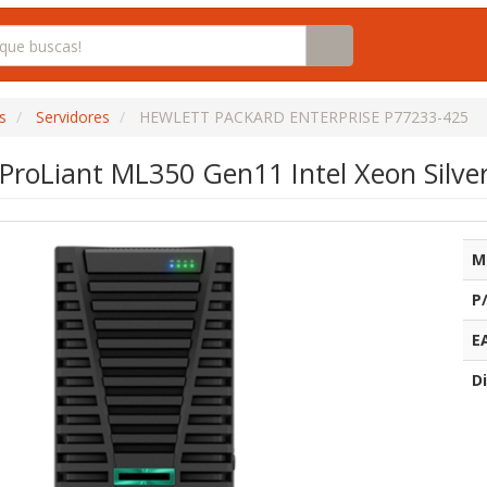
s
Servidores
HEWLETT PACKARD ENTERPRISE P77233-425
 ProLiant ML350 Gen11 Intel Xeon Silv
M
P
E
Di