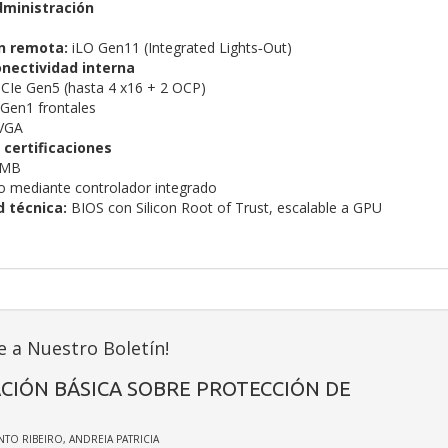
dministración
n remota:
iLO Gen11 (Integrated Lights‑Out)
onectividad interna
CIe Gen5 (hasta 4 x16 + 2 OCP)
Gen1 frontales
VGA
 certificaciones
 MB
 mediante controlador integrado
 técnica:
BIOS con Silicon Root of Trust, escalable a GPU
e a Nuestro Boletín!
CIÓN BÁSICA SOBRE PROTECCIÓN DE
INTO RIBEIRO, ANDREIA PATRICIA