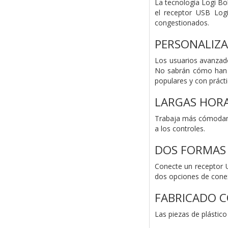
La tecnología Logi Bo
el receptor USB Logi
congestionados.
PERSONALIZA
Los usuarios avanzado
No sabrán cómo han po
populares y con prácti
LARGAS HOR
Trabaja más cómodame
a los controles.
DOS FORMAS
Conecte un receptor U
dos opciones de conexió
FABRICADO C
Las piezas de plástico