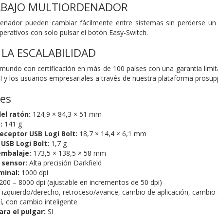
RABAJO MULTIORDENADOR
enador pueden cambiar fácilmente entre sistemas sin perderse un s
perativos con solo pulsar el botón Easy-Switch.
 LA ESCALABILIDAD
 mundo con certificación en más de 100 países con una garantía limi
I y los usuarios empresariales a través de nuestra plataforma prosup
nes
el ratón:
124,9 × 84,3 × 51 mm
:
141 g
eceptor USB Logi Bolt:
18,7 × 14,4 × 6,1 mm
USB Logi Bolt:
1,7 g
mbalaje:
173,5 × 138,5 × 58 mm
 sensor:
Alta precisión Darkfield
minal:
1000 dpi
200 – 8000 dpi (ajustable en incrementos de 50 dpi)
c izquierdo/derecho, retroceso/avance, cambio de aplicación, cambio 
í, con cambio inteligente
ra el pulgar:
Sí