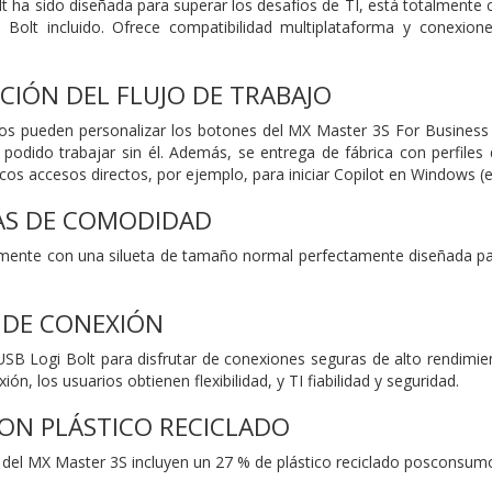
lt ha sido diseñada para superar los desafíos de TI, está totalment
 Bolt incluido. Ofrece compatibilidad multiplataforma y conexione
CIÓN DEL FLUJO DE TRABAJO
s pueden personalizar los botones del MX Master 3S For Business pa
dido trabajar sin él. Además, se entrega de fábrica con perfiles d
cos accesos directos, por ejemplo, para iniciar Copilot en Windows (e
AS DE COMODIDAD
nte con una silueta de tamaño normal perfectamente diseñada para 
 DE CONEXIÓN
SB Logi Bolt para disfrutar de conexiones seguras de alto rendimie
n, los usuarios obtienen flexibilidad, y TI fiabilidad y seguridad.
ON PLÁSTICO RECICLADO
 del MX Master 3S incluyen un 27 % de plástico reciclado posconsumo 