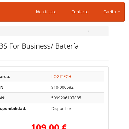
Identifícate
Contacto
Carrito
S For Business/ Batería
arca:
LOGITECH
/N:
910-006582
AN:
5099206107885
sponibilidad:
Disponible
109,00 €