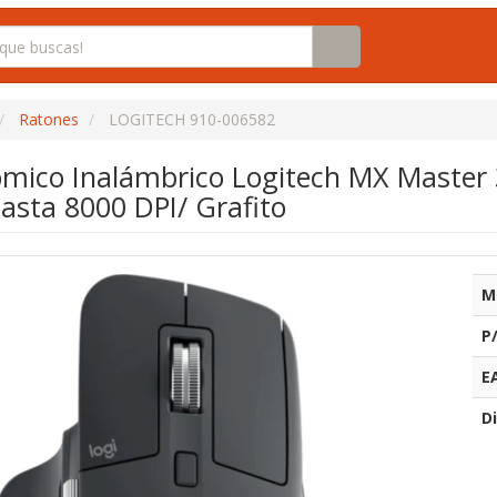
Ratones
LOGITECH 910-006582
mico Inalámbrico Logitech MX Master 3
asta 8000 DPI/ Grafito
M
P
E
Di