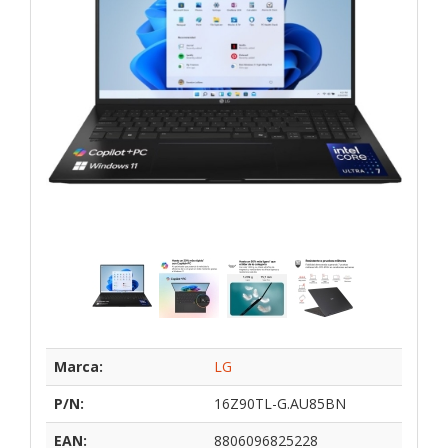
Marca:
LG
P/N:
16Z90TL-G.AU85BN
EAN:
8806096825228