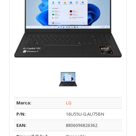
Marca:
LG
P/N:
16U55U-G.AU75BN
EAN:
8806096826362