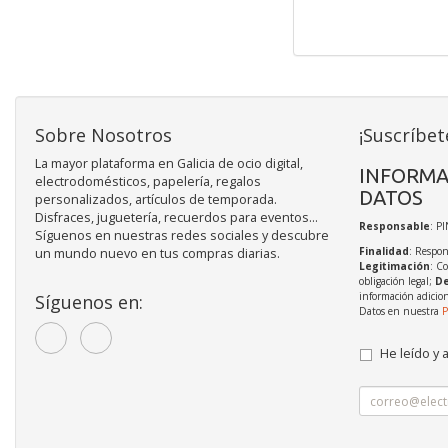
Sobre Nosotros
¡Suscríbet
La mayor plataforma en Galicia de ocio digital,
INFORMA
electrodomésticos, papelería, regalos
DATOS
personalizados, artículos de temporada.
Disfraces, juguetería, recuerdos para eventos...
Responsable
: P
Síguenos en nuestras redes sociales y descubre
Finalidad
: Respon
un mundo nuevo en tus compras diarias.
Legitimación
: C
obligación legal;
De
información adicio
Síguenos en:
Datos en nuestra
P
He leído y 