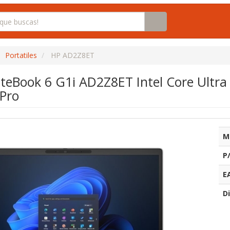
Portatiles
HP AD2Z8ET
liteBook 6 G1i AD2Z8ET Intel Core Ult
 Pro
M
P
E
Di