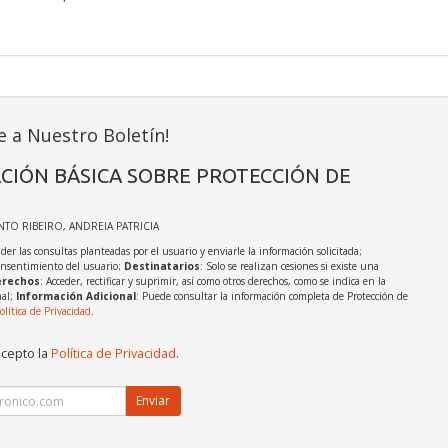
e a Nuestro Boletín!
CIÓN BÁSICA SOBRE PROTECCIÓN DE
INTO RIBEIRO, ANDREIA PATRICIA
der las consultas planteadas por el usuario y enviarle la información solicitada;
onsentimiento del usuario;
Destinatarios
: Solo se realizan cesiones si existe una
rechos
: Acceder, rectificar y suprimir, así como otros derechos, como se indica en la
nal;
Información Adicional
: Puede consultar la información completa de Protección de
olítica de Privacidad
.
acepto la
Política de Privacidad
.
Enviar