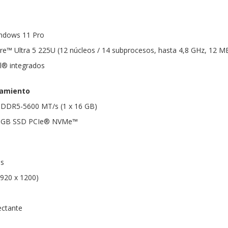
indows 11 Pro
re™ Ultra 5 225U (12 núcleos / 14 subprocesos, hasta 4,8 GHz, 12 M
el® integrados
amiento
DDR5-5600 MT/s (1 x 16 GB)
2 GB SSD PCIe® NVMe™
as
920 x 1200)
ectante