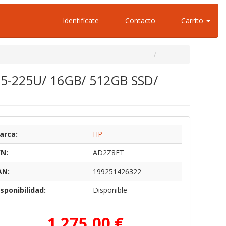
Identifícate
Contacto
Carrito
ra 5-225U/ 16GB/ 512GB SSD/
arca:
HP
/N:
AD2Z8ET
AN:
199251426322
sponibilidad:
Disponible
1.275,00 €