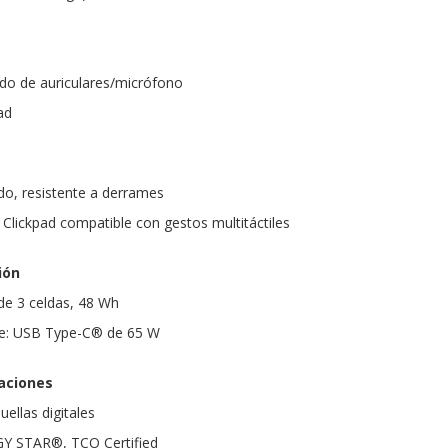
do de auriculares/micrófono
ad
do, resistente a derrames
 Clickpad compatible con gestos multitáctiles
ión
 de 3 celdas, 48 Wh
te: USB Type-C® de 65 W
caciones
uellas digitales
GY STAR®, TCO Certified