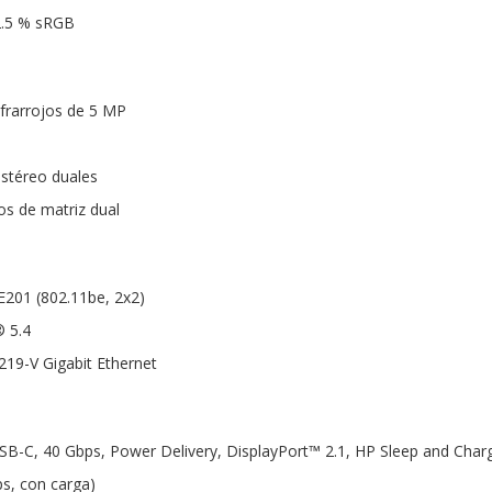
2.5 % sRGB
frarrojos de 5 MP
estéreo duales
s de matriz dual
BE201 (802.11be, 2x2)
® 5.4
219-V Gigabit Ethernet
SB-C, 40 Gbps, Power Delivery, DisplayPort™ 2.1, HP Sleep and Char
s, con carga)