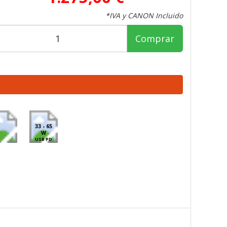
*IVA y CANON Incluido
Comprar
33 - 65
W
USB PD