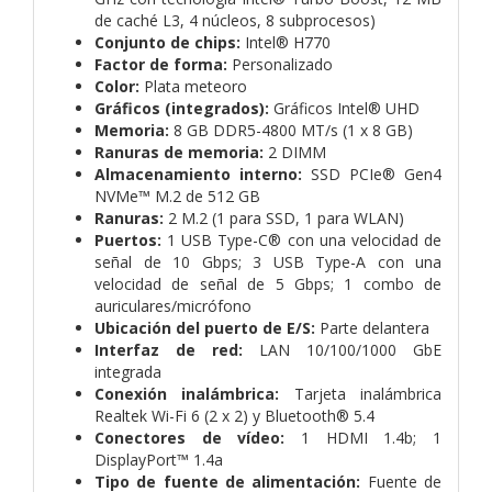
de caché L3, 4 núcleos, 8 subprocesos)
Conjunto de chips:
Intel® H770
Factor de forma:
Personalizado
Color:
Plata meteoro
Gráficos (integrados):
Gráficos Intel® UHD
Memoria:
8 GB DDR5-4800 MT/s (1 x 8 GB)
Ranuras de memoria:
2 DIMM
Almacenamiento interno:
SSD PCIe® Gen4
NVMe™ M.2 de 512 GB
Ranuras:
2 M.2 (1 para SSD, 1 para WLAN)
Puertos:
1 USB Type-C® con una velocidad de
señal de 10 Gbps; 3 USB Type-A con una
velocidad de señal de 5 Gbps; 1 combo de
auriculares/micrófono
Ubicación del puerto de E/S:
Parte delantera
Interfaz de red:
LAN 10/100/1000 GbE
integrada
Conexión inalámbrica:
Tarjeta inalámbrica
Realtek Wi-Fi 6 (2 x 2) y Bluetooth® 5.4
Conectores de vídeo:
1 HDMI 1.4b; 1
DisplayPort™ 1.4a
Tipo de fuente de alimentación:
Fuente de