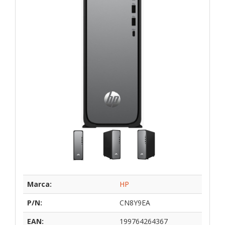
Marca:
HP
P/N:
CN8Y9EA
EAN:
199764264367