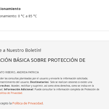
cionamiento
onamiento: 0 °C a 85 °C
e a Nuestro Boletín!
CIÓN BÁSICA SOBRE PROTECCIÓN DE
INTO RIBEIRO, ANDREIA PATRICIA
der las consultas planteadas por el usuario y enviarle la información solicitada;
onsentimiento del usuario;
Destinatarios
: Solo se realizan cesiones si existe una
rechos
: Acceder, rectificar y suprimir, así como otros derechos, como se indica en la
nal;
Información Adicional
: Puede consultar la información completa de Protección de
olítica de Privacidad
.
acepto la
Política de Privacidad
.