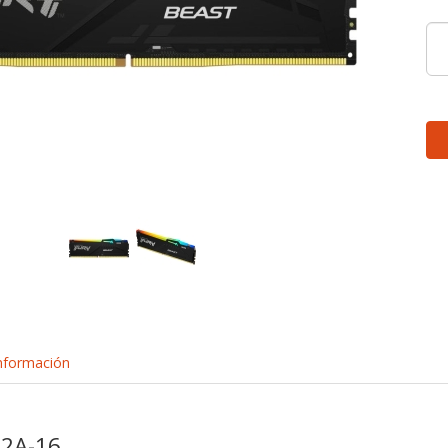
nformación
2A-16