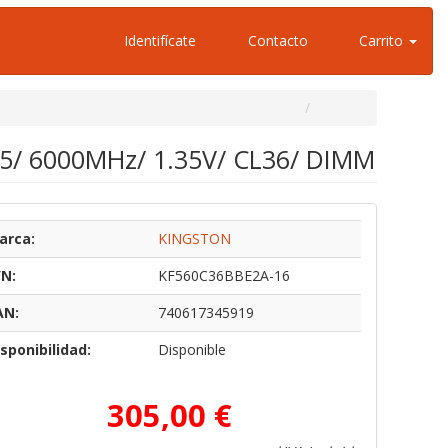
Identifícate
Contacto
Carrito
5/ 6000MHz/ 1.35V/ CL36/ DIMM
arca:
KINGSTON
/N:
KF560C36BBE2A-16
AN:
740617345919
sponibilidad:
Disponible
305,00 €