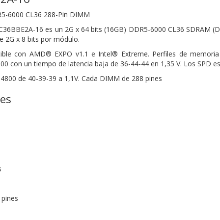
5-6000 CL36 288-Pin DIMM
C36BBE2A-16 es un 2G x 64 bits (16GB)
DDR5-6000 CL36 SDRAM (D
2G x 8 bits por módulo.
ible con AMD® EXPO v1.1 e Intel® Extreme.
Perfiles de memori
00 con un tiempo de latencia baja de 36-44-44 en
1,35 V. Los SPD e
800 de 40-39-39 a 1,1V. Cada DIMM de 288 pines
nes
s
 pines