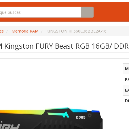
es
Memoria RAM
KINGSTON KF560C36BBE2A-16
 Kingston FURY Beast RGB 16GB/ DDR
M
P
E
Di