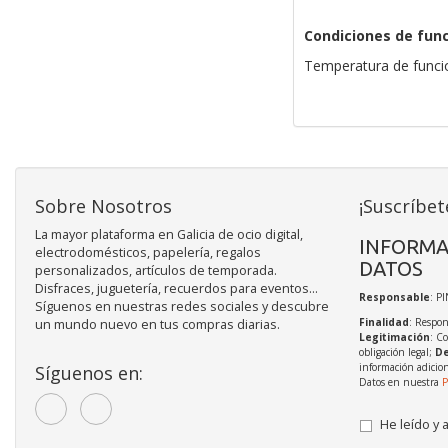
Condiciones de fun
Temperatura de funci
Sobre Nosotros
¡Suscríbet
La mayor plataforma en Galicia de ocio digital,
INFORMA
electrodomésticos, papelería, regalos
DATOS
personalizados, artículos de temporada.
Disfraces, juguetería, recuerdos para eventos...
Responsable
: P
Síguenos en nuestras redes sociales y descubre
Finalidad
: Respon
un mundo nuevo en tus compras diarias.
Legitimación
: C
obligación legal;
De
información adicio
Síguenos en:
Datos en nuestra
P
He leído y 